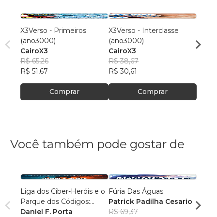
X3Verso - Primeiros
X3Verso - Interclasse
X3Ver
(ano3000)
(ano3000)
Cairo
CairoX3
CairoX3
R$ 39
R$ 65,26
R$ 38,67
R$ 31
R$ 51,67
R$ 30,61
Comprar
Comprar
Você também pode gostar de
Liga dos Ciber-Heróis e o
Fúria Das Águas
Os Ma
Parque dos Códigos:
Patrick Padilha Cesario
Alexa
Rumo ao Desconhecido
Daniel F. Porta
R$ 69,37
R$ 87