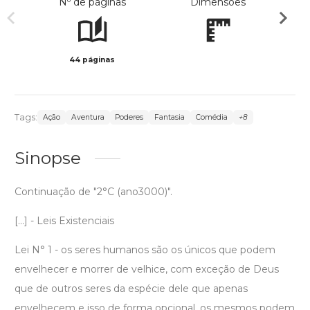
Nº de páginas
Dimensões
44 páginas
Preto 
Tags:
Ação
Aventura
Poderes
Fantasia
Comédia
+8
Sinopse
Continuação de "2°C (ano3000)".
[...] - Leis Existenciais
Lei N° 1 - os seres humanos são os únicos que podem
envelhecer e morrer de velhice, com exceção de Deus
que de outros seres da espécie dele que apenas
envelhecem e isso de forma opcional, os mesmos podem