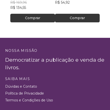
R$ 169,96
R$ 54,92
R$ 69
R$ 134,55
Comprar
Comprar
NOSSA MISSÃO
Democratizar a publicação e venda de
livros.
SAIBA MAIS
Dúvidas e Contato
Política de Privacidade
Termos e Condições de Uso