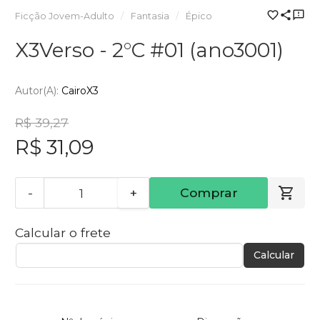
Ficção Jovem-Adulto
Fantasia
Épico
X3Verso - 2°C #01 (ano3001)
Autor(a):
CairoX3
R$ 39,27
R$ 31,09
-
+
Comprar
Calcular o frete
Calcular