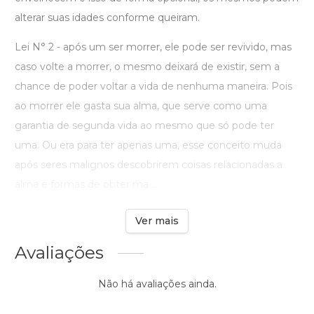
alterar suas idades conforme queiram.
Lei N° 2 - após um ser morrer, ele pode ser revivido, mas
caso volte a morrer, o mesmo deixará de existir, sem a
chance de poder voltar a vida de nenhuma maneira. Pois
ao morrer ele gasta sua alma, que serve como uma
garantia de segunda vida ao mesmo que só pode ter
uma. Ou era para ter apenas uma, esse conceito muda
após seres malignos descobrirem coisas relacionadas a
alma e formas de obter ma ...
Ver mais
Avaliações
Não há avaliações ainda.