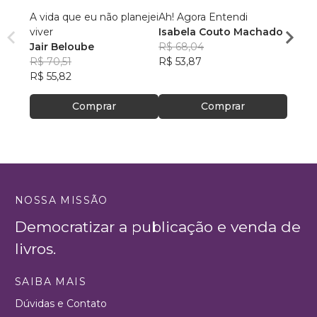
A vida que eu não planejei
Ah! Agora Entendi
Cami
viver
Isabela Couto Machado
André
Jair Beloube
R$ 68,04
R$ 64
R$ 70,51
R$ 53,87
R$ 50
R$ 55,82
Comprar
Comprar
NOSSA MISSÃO
Democratizar a publicação e venda de
livros.
SAIBA MAIS
Dúvidas e Contato