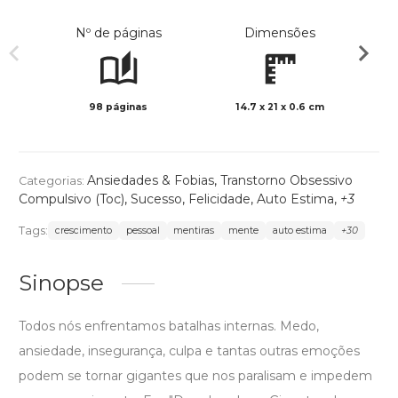
Nº de páginas
Dimensões
98 páginas
14.7 x 21 x 0.6 cm
Preto 
Ansiedades & Fobias
,
Transtorno Obsessivo
Categorias:
Compulsivo (Toc)
,
Sucesso
,
Felicidade
,
Auto Estima
,
+3
Tags:
crescimento
pessoal
mentiras
mente
auto estima
+30
Sinopse
Todos nós enfrentamos batalhas internas. Medo,
ansiedade, insegurança, culpa e tantas outras emoções
podem se tornar gigantes que nos paralisam e impedem