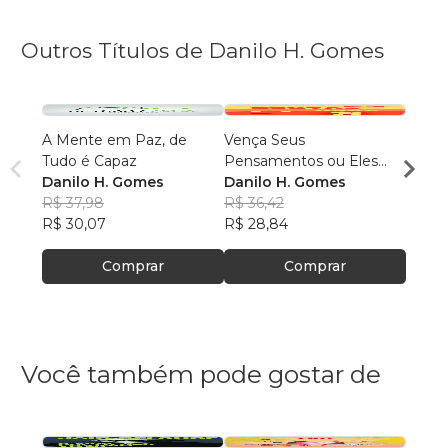
Outros Títulos de Danilo H. Gomes
A Mente em Paz, de
Vença Seus
Tudo
Tudo é Capaz
Pensamentos ou Eles
Você 
Danilo H. Gomes
Vencerão Você
Danilo H. Gomes
Danil
R$ 37,98
R$ 36,42
R$ 34
R$ 30,07
R$ 28,84
R$ 27
Comprar
Comprar
Você também pode gostar de