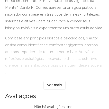
nosso crescimento. Em "Derrubando os Gigantes da
Mente", Danilo H. Gomes apresenta um guia prático e
inspirador com base em três tipos de males - fortalezas,
sofismas e altivez - para ajudar você a vencer seus
inimigos invisíveis e experimentar um outro estilo de vida.
Com base em princípios bíblicos e psicológicos, o autor
ensina como identificar e confrontar gigantes internos
que nos impedem de ter uma mente livre. Através de
reflexões e estratégias aplicáveis ao dia a dia, este livro
oferece ferramentas poderosas para quem deseja supera
...
Ver mais
Avaliações
Não há avaliações ainda.