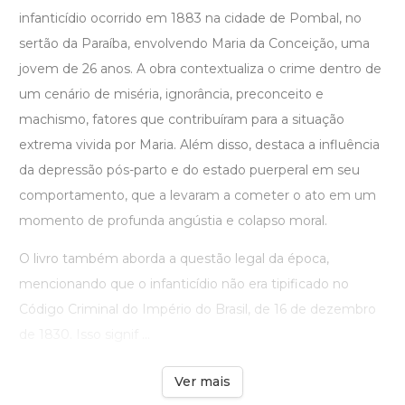
infanticídio ocorrido em 1883 na cidade de Pombal, no
sertão da Paraíba, envolvendo Maria da Conceição, uma
jovem de 26 anos. A obra contextualiza o crime dentro de
um cenário de miséria, ignorância, preconceito e
machismo, fatores que contribuíram para a situação
extrema vivida por Maria. Além disso, destaca a influência
da depressão pós-parto e do estado puerperal em seu
comportamento, que a levaram a cometer o ato em um
momento de profunda angústia e colapso moral.
O livro também aborda a questão legal da época,
mencionando que o infanticídio não era tipificado no
Código Criminal do Império do Brasil, de 16 de dezembro
de 1830. Isso signif ...
Ver mais