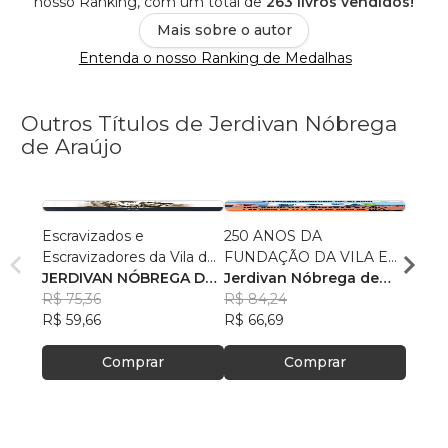
nosso Ranking, com um total de
263 livros vendidos!
Mais sobre o autor
Entenda o nosso Ranking de Medalhas
Outros Títulos de Jerdivan Nóbrega
de Araújo
Escravizados e
250 ANOS DA
FRAN
Escravizadores da Vila de
FUNDAÇÃO DA VILA E
ARRU
Pombal da Parahyba do
JERDIVAN NÓBREGA DE
INSTALAÇÃO DA CÂMA-
Jerdivan Nóbrega de
CAPI
Jerdi
Norte
ARAÚJU
R$ 75,36
RA DOS VEREADORES
Araújo & Verneck
R$ 84,24
DE P
Araúj
R$ 77
R$ 59,66
DE POMBAL - 4 de maio
Abrantes de Sousa
R$ 66,69
R$ 61
de 1772 a 4 de maio de
Comprar
2022 -
Comprar