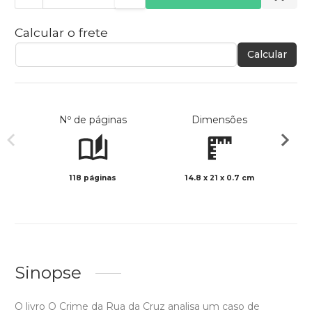
Calcular o frete
Calcular
Nº de páginas
Dimensões
118 páginas
14.8 x 21 x 0.7 cm
Preto 
Sinopse
O livro O Crime da Rua da Cruz analisa um caso de