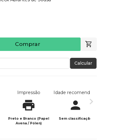
Comprar
Calcular
Impressão
Idade recomendada
Data de publicaç
Preto e Branco (Papel
Sem classificação
23/02/2025
Avena / Pólen)