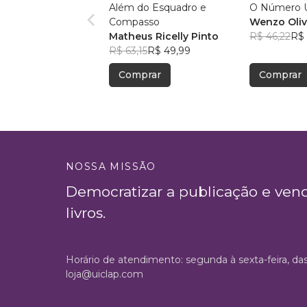
Além do Esquadro e
O Número
Compasso
Wenzo Oliv
Matheus Ricelly Pinto
R$ 46,22
R$ 
R$ 63,15
R$ 49,99
Comprar
Comprar
NOSSA MISSÃO
Democratizar a publicação e ven
livros.
Horário de atendimento: segunda à sexta-feira, da
loja@uiclap.com