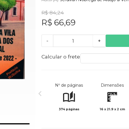
R$ 84,24
R$ 66,69
-
+
Calcular o frete
Nº de páginas
Dimensões
374 páginas
16 x 21.9 x 2 cm