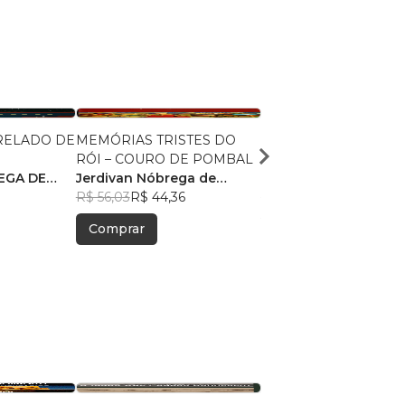
RELADO DE
MEMÓRIAS TRISTES DO
ENTERREM MEU CO
RÓI – COURO DE POMBAL
NA CURVA DO RIO P
EGA DE
Jerdivan Nóbrega de
Jerdivan Nóbrega de
Araújo
R$ 56,03
R$ 44,36
Araújo
R$ 79,35
R$ 62,82
Comprar
Comprar