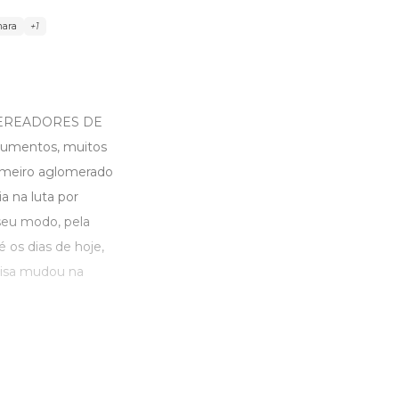
ara
+1
VEREADORES DE
cumentos, muitos
rimeiro aglomerado
a na luta por
seu modo, pela
os dias de hoje,
oisa mudou na