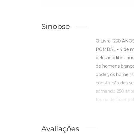
Sinopse
O Livro “250 A
POMBAL - 4 de ma
deles inéditos, qu
de homens brancos 
poder, os homens 
construção dos se
somando 250 anos 
forma de fazer polí
Avaliações