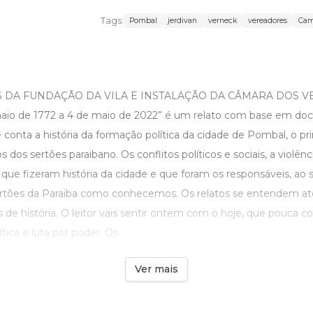
Tags:
Pombal
jerdivan
verneck
vereadores
Cam
NOS DA FUNDAÇÃO DA VILA E INSTALAÇÃO DA CÂMARA DOS 
io de 1772 a 4 de maio de 2022” é um relato com base em do
e conta a história da formação política da cidade de Pombal, o p
dos sertões paraibano. Os conflitos políticos e sociais, a violênci
que fizeram história da cidade e que foram os responsáveis, ao 
rtões da Paraiba como conhecemos. Os relatos se entendem até 
de história. O leitor vais sentir ontem com o hoje, que pouca c
tica e luta por poder. Os ...
Ver mais