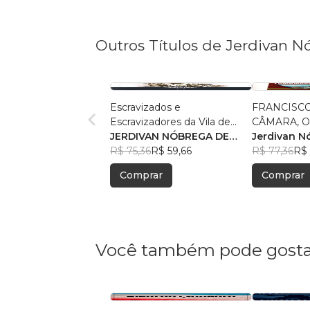
Outros Títulos de Jerdivan N
Escravizados e
FRANCISC
Escravizadores da Vila de
CÂMARA, O CAPITÃO-MOR
Pombal da Parahyba do
JERDIVAN NÓBREGA DE
DA VILA D
Jerdivan N
Norte
ARAÚJU
R$ 75,36
R$ 59,66
Araújo
R$ 77,36
R$ 
Comprar
Comprar
Você também pode gosta