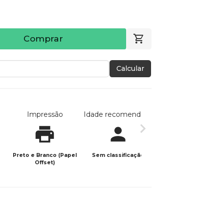
Comprar
Calcular
Impressão
Idade recomendada
Data de publicaç
Preto e Branco (Papel
Sem classificação
21/02/2025
Offset)