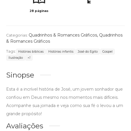
28 páginas
Col
Quadrinhos & Romances Gráficos
,
Quadrinhos
Categorias:
& Romances Gráficos
Tags:
Histórias bíblicas
Histórias infantis
José do Egito
Gospel
Ilustração
+1
Sinopse
Esta é a incrível história de José, um jovem sonhador que
confiou em Deus mesmo nos momentos mais difíceis.
Acompanhe sua jornada e veja como sua fé o levou a um
grande propósito!
Avaliações