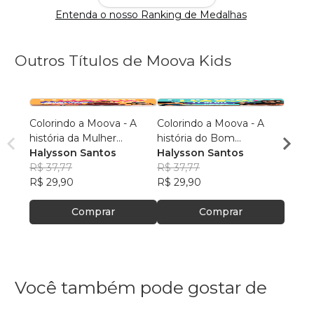
Entenda o nosso Ranking de Medalhas
Outros Títulos de Moova Kids
Colorindo a Moova - A
Colorindo a Moova - A
Color
história da Mulher
história do Bom
Multi
Samaritana
Halysson Santos
Samaritano
Halysson Santos
Halys
R$ 37,77
R$ 37,77
R$ 37
R$ 29,90
R$ 29,90
R$ 29
Comprar
Comprar
Você também pode gostar de