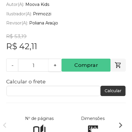
Autor(a):
Moova Kids
Ilustrador(a):
Primozzi
Revisor(a):
Poliana Araújo
R$ 53,19
R$ 42,11
-
+
Comprar
Calcular o frete
Calcular
Nº de páginas
Dimensões