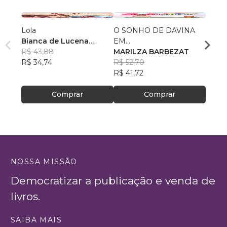
Lola
O SONHO DE DAVINA
Escrit
Bianca de Lucena
EM...
Aluno
Coutinho de Oliveira
R$ 43,88
MARILZA BARBEZAT
Cleon
R$ 49
R$ 34,74
R$ 52,70
R$ 39
R$ 41,72
Comprar
Comprar
NOSSA MISSÃO
Democratizar a publicação e venda de
livros.
SAIBA MAIS