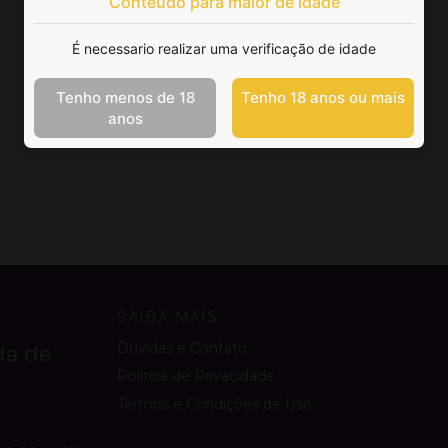
Conteúdo para maior de idade
É necessario realizar uma verificação de idade
Tenho menos de 18
Tenho 18 anos ou mais
anos
SAIBA MAIS
Dúvidas e Contato
da de
Política de Privacidade
Termos e Condições de Uso