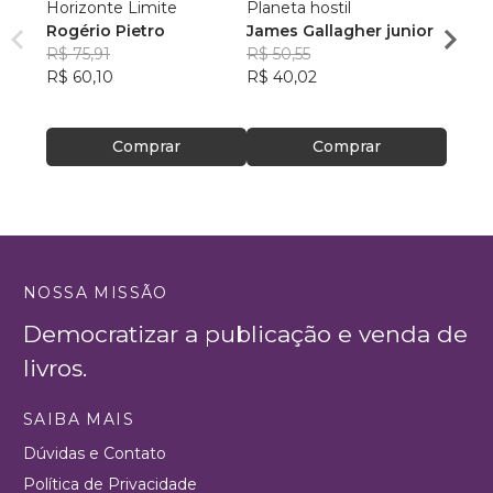
Horizonte Limite
Planeta hostil
Exilad
Rogério Pietro
James Gallagher junior
P. H. 
R$ 75,91
R$ 50,55
R$ 93
R$ 60,10
R$ 40,02
R$ 74
Comprar
Comprar
NOSSA MISSÃO
Democratizar a publicação e venda de
livros.
SAIBA MAIS
Dúvidas e Contato
Política de Privacidade