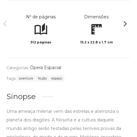
Nº de páginas
Dimensões
312 páginas
15.2 x 22.8 x 1.7 cm
Preto 
Ópera Espacial
Categorias:
Tags:
aventura
ficção
espaço
Sinopse
Uma ameaça milenar vem das estrelas e aterroriza o
planeta dos dragões. A filosofia e a cultura daquele
mundo antigo serão testadas pelas terríveis provas da