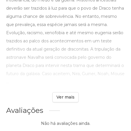
intolerância, do medo e da guerra. Mistérios ancestrais
deverão ser trazidos à luz para que o povo de Draco tenha
alguma chance de sobrevivência. No entanto, mesmo
que prevaleça, essa espécie jamais será a mesma.
Evolução, racismo, xenofobia e até mesmo eugenia serão
trazidos ao palco dos acontecimentos em um teste
definitivo da atual geração de draconitas. A tripulação da
astronave Navalha será convocada pelo governo do
planeta Draco para intervir nesta trama que determinará o
futuro da galáxia. Caso aceitem, Nira, Guiner, Noah, Mouse
...
Ver mais
Avaliações
Não há avaliações ainda.