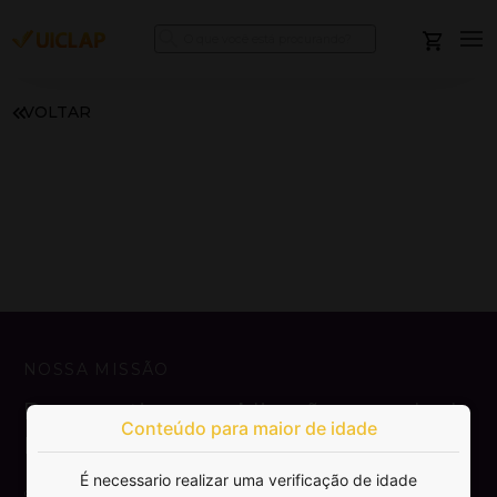
VOLTAR
NOSSA MISSÃO
Democratizar a publicação e venda de
Conteúdo para maior de idade
livros.
É necessario realizar uma verificação de idade
SAIBA MAIS