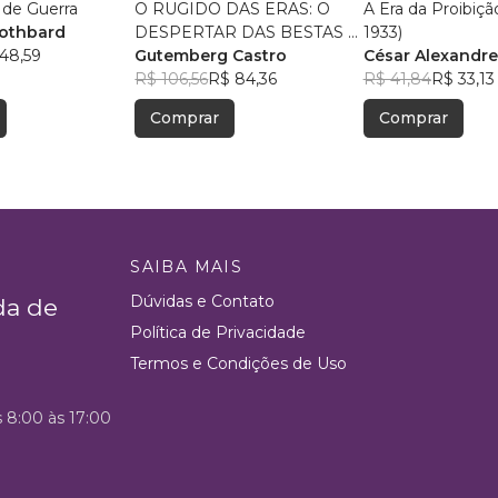
 de Guerra
O RUGIDO DAS ERAS: O
A Era da Proibiçã
Rothbard
DESPERTAR DAS BESTAS E
1933)
48,59
A ORDEM FINAL
Gutemberg Castro
César Alexandre 
R$ 106,56
R$ 84,36
Aprile
R$ 41,84
R$ 33,13
Comprar
Comprar
SAIBA MAIS
Dúvidas e Contato
da de
Política de Privacidade
Termos e Condições de Uso
s 8:00 às 17:00