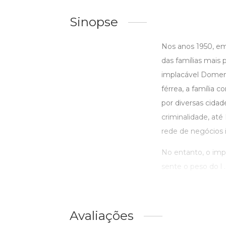
Sinopse
Nos anos 1950, e
das famílias mais
implacável Domeni
férrea, a família
por diversas cida
criminalidade, até
rede de negócios il
No entanto, o imp
sente o peso do l ..
Avaliações