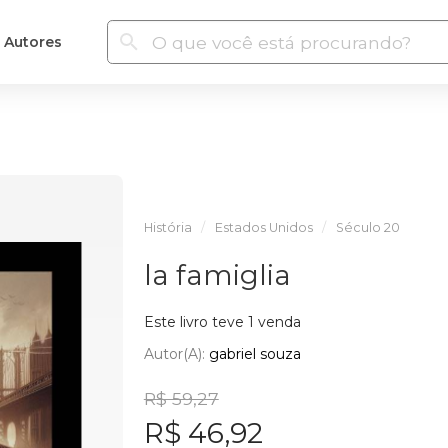
Autores
História
Estados Unidos
Século 20
la famiglia
Este livro teve 1 venda
Autor(a):
gabriel souza
R$ 59,27
R$ 46,92