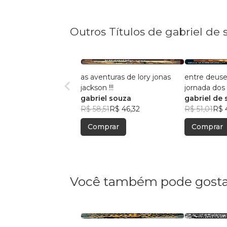
Outros Títulos de gabriel de 
as aventuras de lory jonas
entre deuse
jackson !!!
jornada dos
gabriel souza
perdidos
gabriel de 
R$ 58,51
R$ 46,32
R$ 51,01
R$ 
Comprar
Comprar
Você também pode gosta