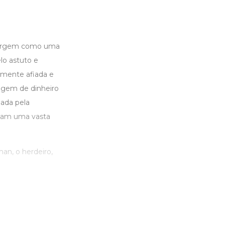
emergem como uma
lo astuto e
 mente afiada e
vagem de dinheiro
nada pela
rolam uma vasta
an, o herdeiro,