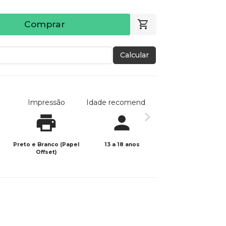
Comprar
Calcular
Impressão
Idade recomendada
Data de publicaç
Preto e Branco (Papel
13 a 18 anos
17/02/2025
Offset)