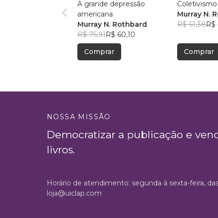
A grande depressão
Coletivismo
americana
Murray N. 
Murray N. Rothbard
R$ 61,38
R$ 
R$ 75,91
R$ 60,10
Comprar
Comprar
NOSSA MISSÃO
Democratizar a publicação e ven
livros.
Horário de atendimento: segunda à sexta-feira, da
loja@uiclap.com