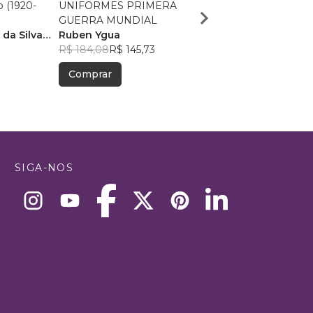
o (1920-
UNIFORMES PRIMERA
Operação Paperclip
GUERRA MUNDIAL
Professor Ricardo de
da Silva
Ruben Ygua
Souza
R$ 43,54
R$ 34,47
R$ 184,08
R$ 145,73
Comprar
Comprar
SIGA-NOS