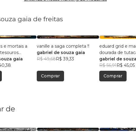
souza gaia de freitas
s e mortais a
vanille a saga completa !!
eduard grid e ma
 tesouros
gabriel de souza gaia
dourada de tuta
souza gaia
R$ 49,68
R$ 39,33
gabriel de souza
40,38
R$ 56,91
R$ 45,05
Comprar
Comprar
r de