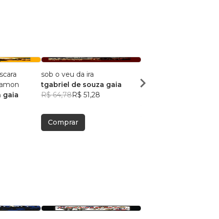
scara
sob o veu da ira
sombras no farol o nau
camon
tgabriel de souza gaia
do aurora boreal
 gaia
R$ 64,78
R$ 51,28
gabriel de souza gaia
R$ 62,02
R$ 49,10
Comprar
Comprar