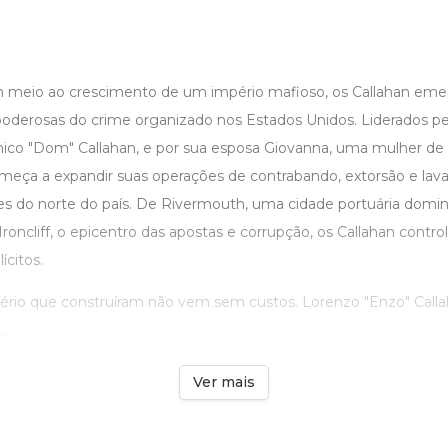
m meio ao crescimento de um império mafioso, os Callahan 
 poderosas do crime organizado nos Estados Unidos. Liderados pe
co "Dom" Callahan, e por sua esposa Giovanna, uma mulher de
 começa a expandir suas operações de contrabando, extorsão e la
des do norte do país. De Rivermouth, uma cidade portuária domi
 Ironcliff, o epicentro das apostas e corrupção, os Callahan cont
ícitos.
ério que construíram não vem sem custos. Lorenzo "Enzo" Callah
.
Ver mais