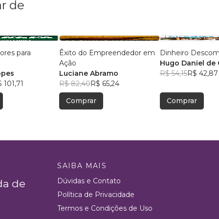
r de
lores para
Êxito do Empreendedor em
Dinheiro Descom
Ação
Hugo Daniel de O
opes
Luciane Abramo
Azevedo
R$ 54,15
R$ 42,87
 101,71
R$ 82,40
R$ 65,24
Comprar
Comprar
SAIBA MAIS
Dúvidas e Contato
da de
Política de Privacidade
Termos e Condições de Uso