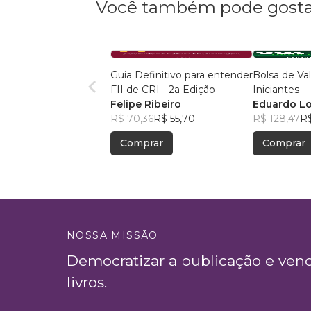
Você também pode gosta
Guia Definitivo para entender
Bolsa de Va
FII de CRI - 2a Edição
Iniciantes
Felipe Ribeiro
Eduardo L
R$ 70,36
R$ 55,70
R$ 128,47
R$
Comprar
Comprar
NOSSA MISSÃO
Democratizar a publicação e ven
livros.