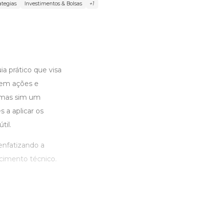
ategias
Investimentos & Bolsas
+1
ia prático que visa
o em ações e
, mas sim um
 a aplicar os
til.
enfatizando a
cimento técnico.