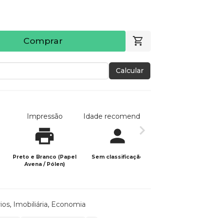
Comprar
Calcular
Impressão
Idade recomendada
Data de publicaç
Preto e Branco (Papel
Sem classificação
17/02/2025
Avena / Pólen)
ios
,
Imobiliária
,
Economia