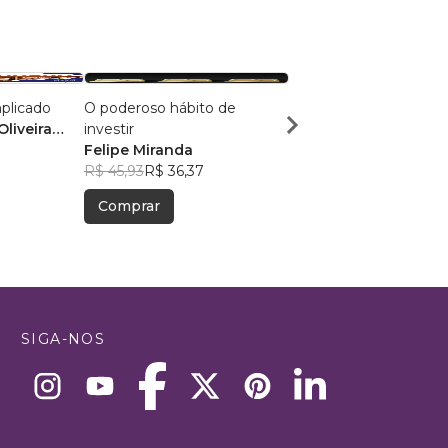
plicado
O poderoso hábito de
Uma Hora por Mês
liveira
investir
Felipe Benfenatti
Felipe Miranda
R$ 104,94
R$ 83,08
R$ 45,93
R$ 36,37
Comprar
Comprar
SIGA-NOS