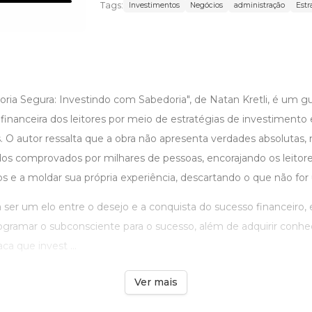
Tags:
Investimentos
Negócios
administração
Estr
oria Segura: Investindo com Sabedoria", de Natan Kretli, é um gu
 financeira dos leitores por meio de estratégias de investiment
s. O autor ressalta que a obra não apresenta verdades absolutas
dos comprovados por milhares de pessoas, encorajando os leitores
os e a moldar sua própria experiência, descartando o que não for ú
 ser um elo entre o desejo e a conquista do sucesso financeiro, 
ogramar o subconsciente para o sucesso, além de adquirir conhe
ca que invest ...
Ver mais