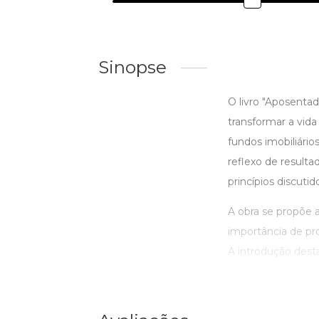
Sinopse
O livro "Aposentad
transformar a vida
fundos imobiliário
reflexo de resulta
princípios discutid
A obra se propõe a
importância de pr
A introdução desta