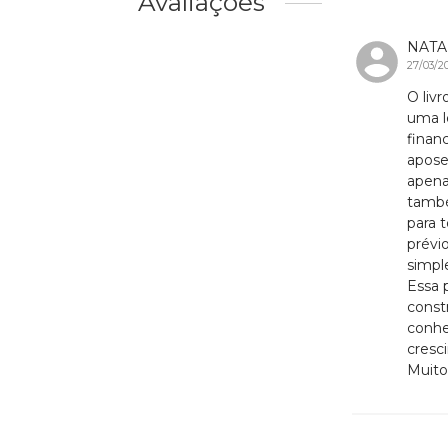
Avaliações
NATA
27/03/2
O liv
uma l
finan
apose
apena
també
para 
prévi
simpl
Essa 
const
conhe
cresc
Muito 