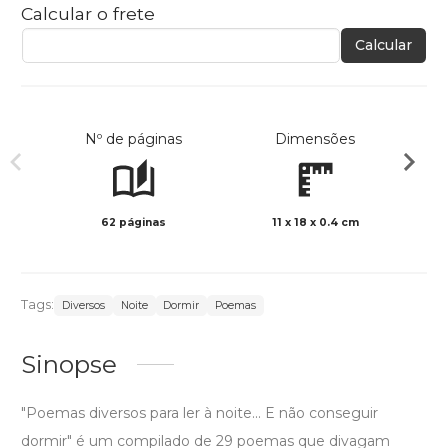
Calcular o frete
Calcular
Nº de páginas
Dimensões
62 páginas
11 x 18 x 0.4 cm
Preto 
Tags:
Diversos
Noite
Dormir
Poemas
Sinopse
"Poemas diversos para ler à noite... E não conseguir
dormir" é um compilado de 29 poemas que divagam