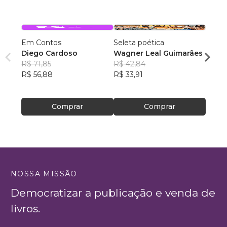
Em Contos
Seleta poética
O que
Diego Cardoso
Wagner Leal Guimarães
enten
R$ 71,85
R$ 42,84
ainda 
Carla
R$ 56,88
R$ 33,91
R$ 57
R$ 45
Comprar
Comprar
NOSSA MISSÃO
Democratizar a publicação e venda de
livros.