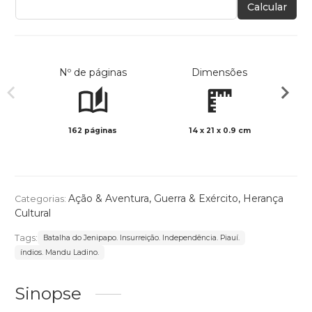
Calcular
Nº de páginas
Dimensões
162 páginas
14 x 21 x 0.9 cm
Preto 
Ação & Aventura
,
Guerra & Exército
,
Herança
Categorias:
Cultural
Tags:
Batalha do Jenipapo. Insurreição. Independência. Piauí.
índios. Mandu Ladino.
Sinopse