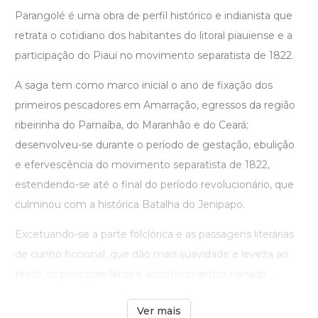
Parangolé é uma obra de perfil histórico e indianista que
retrata o cotidiano dos habitantes do litoral piauiense e a
participação do Piauí no movimento separatista de 1822.
A saga tem como marco inicial o ano de fixação dos
primeiros pescadores em Amarração, egressos da região
ribeirinha do Parnaíba, do Maranhão e do Ceará;
desenvolveu-se durante o período de gestação, ebulição
e efervescência do movimento separatista de 1822,
estendendo-se até o final do período revolucionário, que
culminou com a histórica Batalha do Jenipapo.
Excetuando-se a parte folclórica e as passagens literárias
de cunho ficcional, que dão mais suavidade e leveza ao
texto, os principais fatos e acontecimentos narrado ...
Ver mais