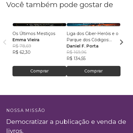
Você também pode gostar de
Os Últimos Mestiços
Liga dos Ciber-Heróis e o
Bruma
Emma Vieira
Parque dos Códigos:
Bianc
R$ 78,69
Rumo ao Desconhecido
Daniel F. Porta
R$ 83
R$ 62,30
R$ 169,96
R$ 66
R$ 134,55
Comprar
Comprar
NOSSA MISSÃO
Democratizar a publicação e venda de
livros.