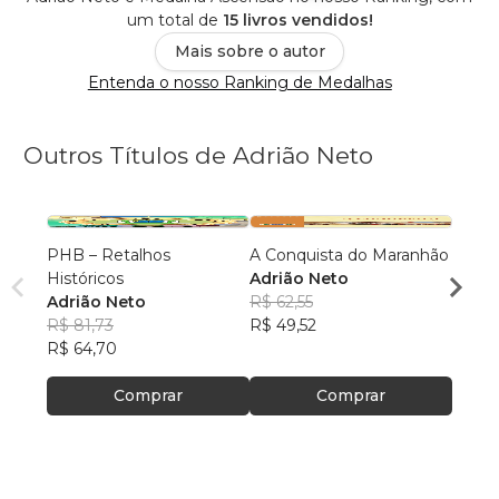
um total de
15 livros vendidos!
Mais sobre o autor
Entenda o nosso Ranking de Medalhas
Outros Títulos de Adrião Neto
PHB – Retalhos
A Conquista do Maranhão
Home
Históricos
Adrião Neto
Vaque
Adrião Neto
R$ 62,55
Adriã
R$ 81,73
R$ 49,52
R$ 55,
R$ 64,70
R$ 44
Comprar
Comprar