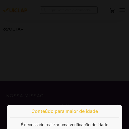
VOLTAR
NOSSA MISSÃO
Democratizar a publicação e venda de
Conteúdo para maior de idade
livros.
É necessario realizar uma verificação de idade
SAIBA MAIS