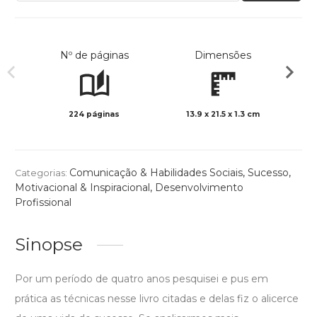
Nº de páginas
Dimensões
224 páginas
13.9 x 21.5 x 1.3 cm
Preto 
Comunicação & Habilidades Sociais
,
Sucesso
,
Categorias:
Motivacional & Inspiracional
,
Desenvolvimento
Profissional
Sinopse
Por um período de quatro anos pesquisei e pus em
prática as técnicas nesse livro citadas e delas fiz o alicerce