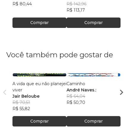
R$ 80,44
R$ 142,96
R$ 29
R$ 113,17
Comprar
Comprar
Você também pode gostar de
A vida que eu não planejei
Caminho
O man
viver
André Naves.:
Felip
Jair Beloube
R$ 64,04
R$ 69
R$ 70,51
R$ 50,70
R$ 55
R$ 55,82
Comprar
Comprar