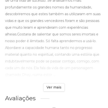
de uma vida de sucesso. Se analisarmos mais
profundamente os grandes nomes da humanidade,
descobriremos que estes também as utilizaram em suas
vidas e que os grandes vencedores foram e são pessoas
que muito leram e aprenderam com experiências
alheias.Gostaria de salientar que somos seres imortais e
nosso poder é ilimitado. Só falta aprendermos a usá-lo.
Abordarei a capacidade humana tanto no progresso
material quanto no espiritual, contando uma estória que
indubitavelmente pode se passar contigo, comigo, com
cada um de nós. Ela fala da vida de um personagem
chamado Dhay, numa estór ...
Ver mais
Avaliações