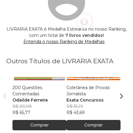
LIVRARIA EXATA é Medalha Estreante no nosso Ranking,
com um total de
7 livros vendidos!
Entenda o nosso Ranking de Medalhas
Outros Títulos de LIVRARIA EXATA
200 Questões
Coletânea de Provas
Serviç
Comentadas
Jornalista
Odail
Odailde Ferreira
Exata Concursos
R$ 70
R$ 83,08
R$ 55,19
R$ 55
R$ 65,77
R$ 43,69
Comprar
Comprar