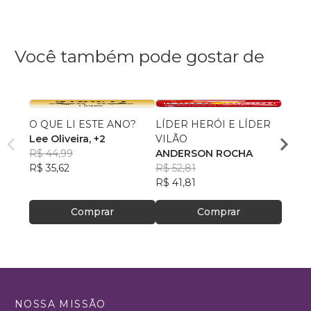
Você também pode gostar de
O QUE LI ESTE ANO?
LÍDER HERÓI E LÍDER
Merca
Lee Oliveira
, +2
VILÃO
Mobili
R$ 44,99
ANDERSON ROCHA
Leona
R$ 35,62
R$ 52,81
R$ 87
R$ 41,81
R$ 69
Comprar
Comprar
NOSSA MISSÃO