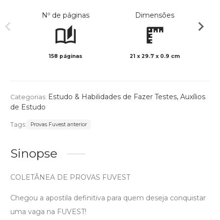
Nº de páginas
Dimensões
158 páginas
21 x 29.7 x 0.9 cm
Preto 
Estudo & Habilidades de Fazer Testes
,
Auxílios
Categorias:
de Estudo
Tags:
Provas Fuvest anterior
Sinopse
COLETÂNEA DE PROVAS FUVEST
Chegou a apostila definitiva para quem deseja conquistar
uma vaga na FUVEST!