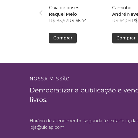
Guia de poses
Caminho
Raquel Melo
André Nave
R$ 83,92
R$ 66,44
R$ 64,04
R$
Comprar
Comprar
NOSSA MISSÃO
Democratizar a publicação e ven
livros.
Horário de atendimento: segunda à sexta-feira, da
loja@uiclap.com