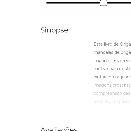
Sinopse
Este livro de Orig
mandalas de orig
importantes na vi
motivo para existi
pintura em aquare
imagens presentes 
compreensão das d
desenho do passo a
Avaliações