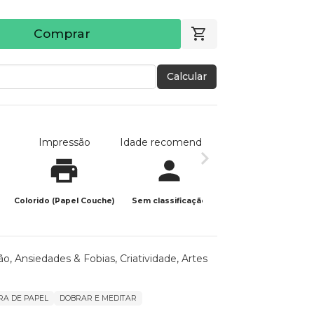
Comprar
Calcular
Impressão
Idade recomendada
Data de publicaç
Colorido (Papel Couche)
Sem classificação
15/02/2025
ão
,
Ansiedades & Fobias
,
Criatividade
,
Artes
A DE PAPEL
DOBRAR E MEDITAR