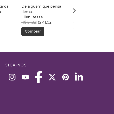
tarda
De alguém que pensa
Os Princípios da
a
demais
Improvisação
Ellen Bessa
Claudio Amado
R$ 51,82
R$ 41,02
R$ 67,08
R$ 53,11
Comprar
Comprar
SIGA-NOS