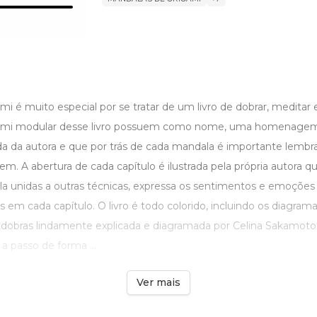
ami é muito especial por se tratar de um livro de dobrar, meditar
ami modular desse livro possuem como nome, uma homenagem 
da da autora e que por trás de cada mandala é importante lemb
rem. A abertura de cada capítulo é ilustrada pela própria autora q
la unidas a outras técnicas, expressa os sentimentos e emoçõe
em cada capítulo. O livro é todo colorido, incluindo os diagramas,
obras lindamente explicada e diagramada por Celina Sakamoto 
 passo de forma ...
Ver mais