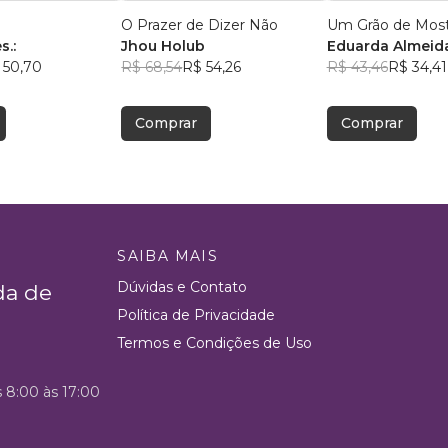
O Prazer de Dizer Não
Um Grão de Mos
s.:
Jhou Holub
Eduarda Almeid
 50,70
R$ 68,54
R$ 54,26
R$ 43,46
R$ 34,41
Comprar
Comprar
SAIBA MAIS
Dúvidas e Contato
da de
Política de Privacidade
Termos e Condições de Uso
s 8:00 às 17:00