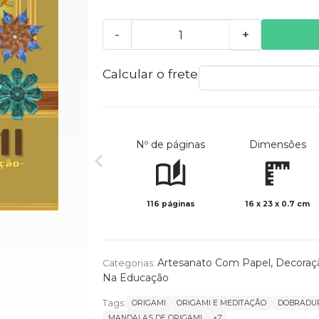
-
+
Calcular o frete
Nº de páginas
Dimensões
116 páginas
16 x 23 x 0.7 cm
Artesanato Com Papel
,
Decoraç
Categorias:
Na Educação
Tags:
ORIGAMI
ORIGAMI E MEDITAÇÃO
DOBRADUR
MANDALAS DE ORIGAMI
+7