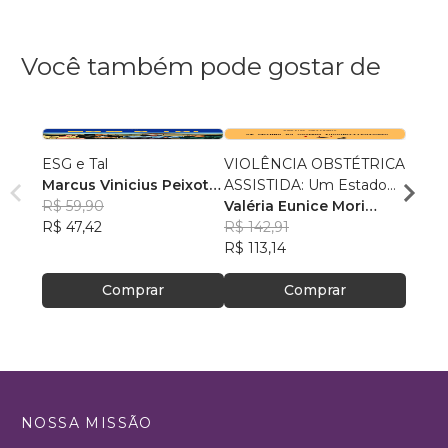
Você também pode gostar de
ESG e Tal
VIOLÊNCIA OBSTÉTRICA
POLÍ
Marcus Vinicius Peixoto
ASSISTIDA: Um Estado
SOBR
da Silva
R$ 59,90
de Coisas Inconstitucional
Valéria Eunice Mori
ARTIF
Gnan
R$ 47,42
Machado
R$ 142,91
, +2
R$ 82
R$ 113,14
R$ 65
Comprar
Comprar
NOSSA MISSÃO