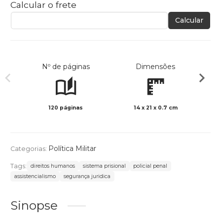
Calcular o frete
Calcular
Nº de páginas
Dimensões
120 páginas
14 x 21 x 0.7 cm
Preto 
Política Militar
Categorias:
Tags:
direitos humanos
sistema prisional
policial penal
assistencialismo
segurança juridica
Sinopse