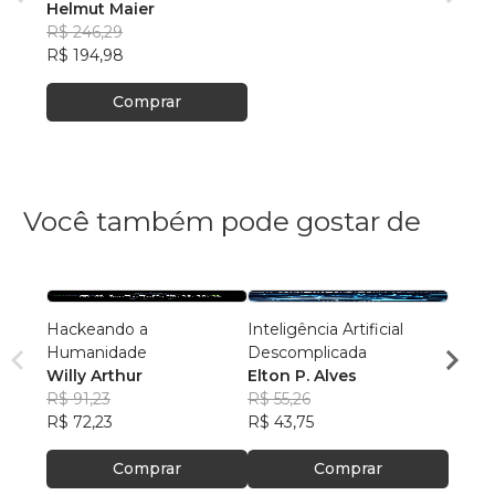
Helmut Maier
R$ 246,29
R$ 194,98
Comprar
Você também pode gostar de
Hackeando a
Inteligência Artificial
Fomos
Humanidade
Descomplicada
Valbe
Willy Arthur
Elton P. Alves
R$ 99
R$ 91,23
R$ 55,26
R$ 78
R$ 72,23
R$ 43,75
Comprar
Comprar