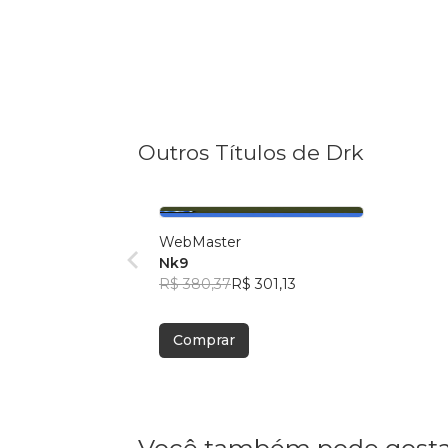
Outros Títulos de Drk
WebMaster
Nk9
R$ 380,37
R$ 301,13
Comprar