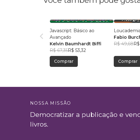
Você também pode gosta
Javascript: Básico ao
Loucademia
Avançado
Fabio Burc
Kelvin Baumhardt Biffi
R$ 49,68
R$
R$ 67,35
R$ 53,32
Comprar
Comprar
NOSSA MISSÃO
Democratizar a publicação e ven
livros.