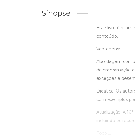
Sinopse
Este livro é ricam
conteúdo.
Vantagens:
Abordagem complet
da programação or
exceções e desenv
Didática: Os autor
com exemplos práti
Atualização: A 10°
incluindo os recur
Foco ...