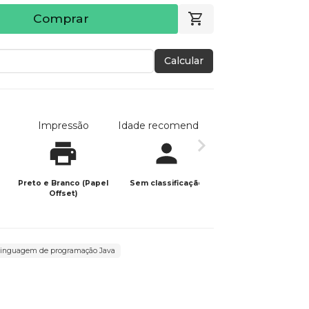
Comprar
Calcular
Impressão
Idade recomendada
Data de publicaç
Preto e Branco (Papel
Sem classificação
13/02/2025
Offset)
 linguagem de programação Java