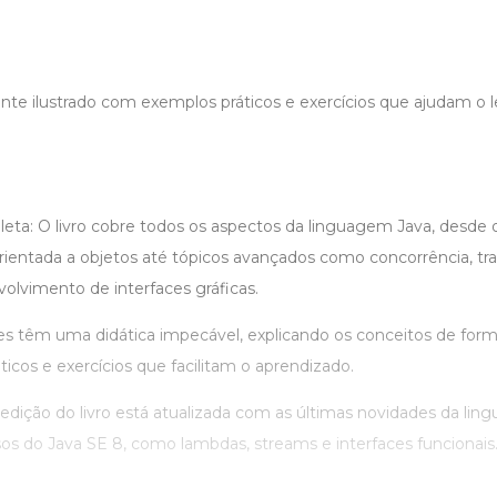
ente ilustrado com exemplos práticos e exercícios que ajudam o lei
a: O livro cobre todos os aspectos da linguagem Java, desde
ientada a objetos até tópicos avançados como concorrência, t
olvimento de interfaces gráficas.
es têm uma didática impecável, explicando os conceitos de forma
cos e exercícios que facilitam o aprendizado.
 edição do livro está atualizada com as últimas novidades da lin
sos do Java SE 8, como lambdas, streams e interfaces funcionais