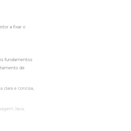
tor a fixar o
 os fundamentos
ratamento de
 clara e concisa,
guagem Java,
.