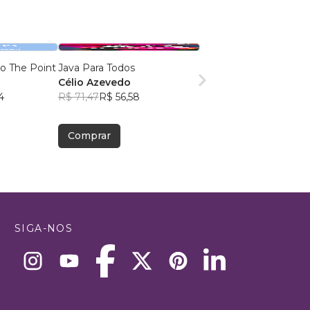
to The Point
Java Para Todos
Célio Azevedo
4
R$ 71,47
R$ 56,58
Comprar
SIGA-NOS