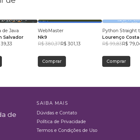
r de
 de Java
WebMaster
Python Straight 
h Salvador
Nk9
Lourenço Costa
 39,33
R$ 380,37
R$ 301,13
R$ 99,83
R$ 79,0
Comprar
Comprar
SAIBA MAIS
Dúvidas e Contato
da de
Política de Privacidade
Termos e Condições de Uso