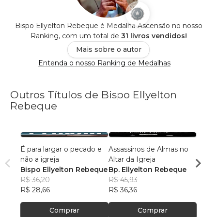
Bispo Ellyelton Rebeque é Medalha Ascensão no nosso
Ranking, com um total de
31 livros vendidos!
Mais sobre o autor
Entenda o nosso Ranking de Medalhas
Outros Títulos de Bispo Ellyelton
Rebeque
É para largar o pecado e
Assassinos de Almas no
FÉ U
não a igreja
Altar da Igreja
Bp. E
Bispo Ellyelton Rebeque
Bp. Ellyelton Rebeque
R$ 55
R$ 36,20
R$ 45,93
R$ 44
R$ 28,66
R$ 36,36
Comprar
Comprar