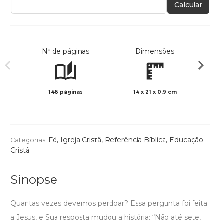
Calcular
Nº de páginas
Dimensões
146 páginas
14 x 21 x 0.9 cm
Preto 
Fé
,
Igreja Cristã
,
Referência Bíblica
,
Educação
Categorias:
Cristã
Sinopse
Quantas vezes devemos perdoar? Essa pergunta foi feita
a Jesus, e Sua resposta mudou a história: “Não até sete,