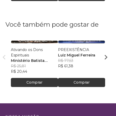
Você também pode gostar de
Ativando os Dons
PREEXISTÊNCIA
Antig
Espirituais
Luiz Miguel Ferreira
Volum
Ministério Batista
R$ 77,53
Minis
Ebenézer
R$ 25,81
R$ 61,38
Eben
R$ 33
R$ 20,44
R$ 26
Comprar
Comprar