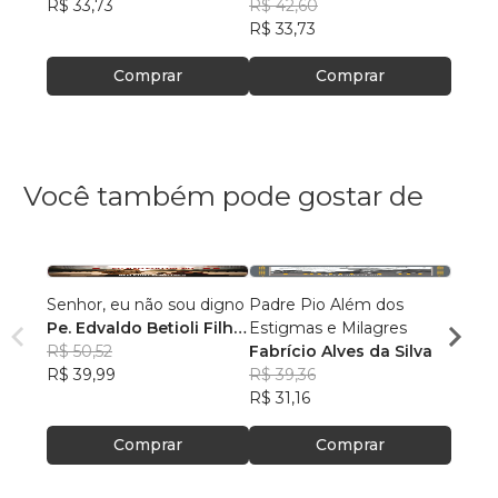
R$ 33,73
Souza Bonomo
R$ 42,60
R$ 33
R$ 33,73
Comprar
Comprar
Você também pode gostar de
Senhor, eu não sou digno
Padre Pio Além dos
Curso
Pe. Edvaldo Betioli Filho,
Estigmas e Milagres
Catec
SAC
R$ 50,52
Fabrício Alves da Silva
Padr
R$ 39,99
R$ 39,36
Barbi
R$ 12
R$ 31,16
R$ 99
Comprar
Comprar