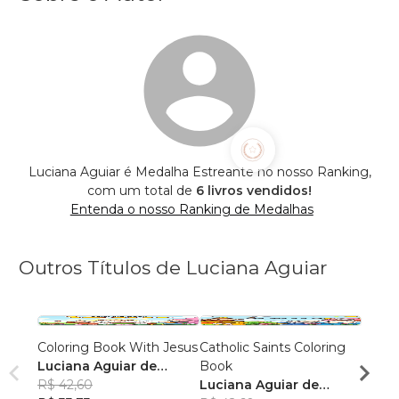
Luciana Aguiar é Medalha Estreante no nosso Ranking,
com um total de
6 livros vendidos!
Entenda o nosso Ranking de Medalhas
Outros Títulos de Luciana Aguiar
Coloring Book With Jesus
Catholic Saints Coloring
Mary
Luciana Aguiar de
Book
Lucia
Souza Bonomo
R$ 42,60
Luciana Aguiar de
Souz
R$ 42