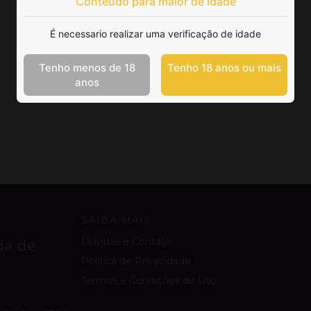
Conteúdo para maior de idade
É necessario realizar uma verificação de idade
Tenho menos de 18
Tenho 18 anos ou mais
anos
SAIBA MAIS
Dúvidas e Contato
da de
Política de Privacidade
Termos e Condições de Uso