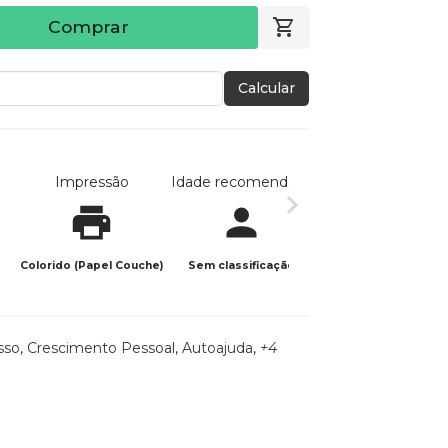
Comprar
Calcular
Impressão
Idade recomendada
Data de publicaç
Colorido (Papel Couche)
Sem classificação
12/02/2025
sso
,
Crescimento Pessoal
,
Autoajuda
,
+4