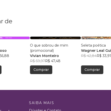
r de
O que sobrou de mim
Seleta poética
doso
(promocional)
Wagner Leal Gu
56,88
Vivian Monteiro
R$ 42,84
R$ 33,91
R$ 59,97
R$ 47,48
Comprar
Comprar
SAIBA MAIS
Dúvidas e Contato