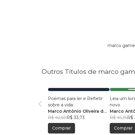
marco gamer
Outros Títulos de marco gam
Poemas para ler e Refletir
Leia um livr
sobre a vida
novo
Marco Antônio Oliveira do
Marco Antô
Nascimento
R$ 42,60
R$ 33,73
Nasciment
R$ 45,35
R$ 
Comprar
Comprar