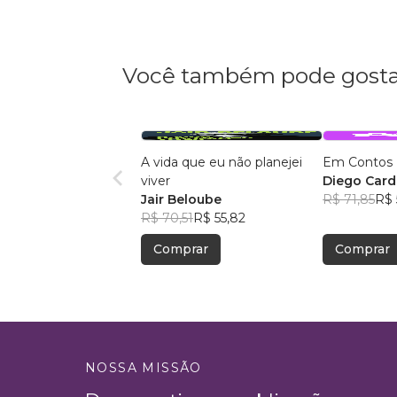
Você também pode gosta
A vida que eu não planejei
Em Contos
viver
Diego Car
Jair Beloube
R$ 71,85
R$ 
R$ 70,51
R$ 55,82
Comprar
Comprar
NOSSA MISSÃO