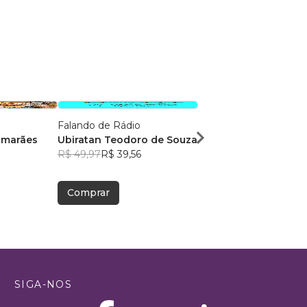
Falando de Rádio
Provocação Financeira
imarães
Ubiratan Teodoro de Souza
Clayton Yaso Arakaki
R$ 49,97
R$ 39,56
R$ 81,98
R$ 64,90
Comprar
Comprar
SIGA-NOS