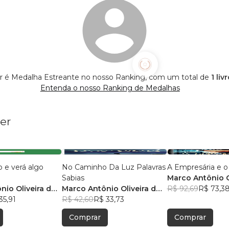
 é Medalha Estreante no nosso Ranking, com um total de
1 liv
Entenda o nosso Ranking de Medalhas
er
o e verá algo
No Caminho Da Luz Palavras
A Empresária e 
Sabias
Marco Antônio O
nio Oliveira do
Marco Antônio Oliveira do
Nascimento
R$ 92,69
R$ 73,3
o
35,91
Nascimento
R$ 42,60
R$ 33,73
Comprar
Comprar