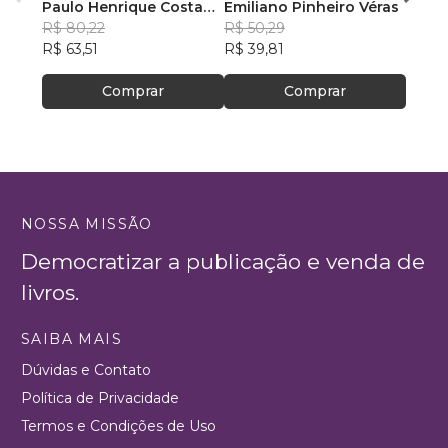
na substância, mas na
Paulo Henrique Costa
fé entre o purgatório da
Emiliano Pinheiro Véras
Hélio
fragilidade estrutural do
Tertuliano dos Santos
R$ 80,22
recepção, o inferno da
R$ 50,29
Marti
R$ 121
ego: a teoria da via
R$ 63,51
UTI e o paraíso do milagre
R$ 39,81
R$ 95
vascular simbólica e o
modelo Tertuliano de
Comprar
Comprar
reconstrução simbólica
NOSSA MISSÃO
Democratizar a publicação e venda de
livros.
SAIBA MAIS
Dúvidas e Contato
Política de Privacidade
Termos e Condições de Uso