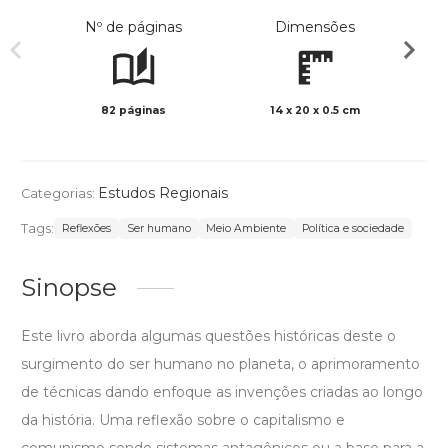
Nº de páginas
Dimensões
82 páginas
14 x 20 x 0.5 cm
Preto 
Estudos Regionais
Categorias:
Tags:
Reflexões
Ser humano
Meio Ambiente
Política e sociedade
Sinopse
Este livro aborda algumas questões históricas deste o
surgimento do ser humano no planeta, o aprimoramento
de técnicas dando enfoque as invenções criadas ao longo
da história. Uma reflexão sobre o capitalismo e