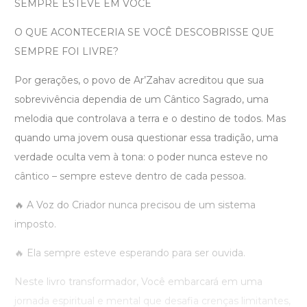
SEMPRE ESTEVE EM VOCÊ
O QUE ACONTECERIA SE VOCÊ DESCOBRISSE QUE
SEMPRE FOI LIVRE?
Por gerações, o povo de Ar’Zahav acreditou que sua
sobrevivência dependia de um Cântico Sagrado, uma
melodia que controlava a terra e o destino de todos. Mas
quando uma jovem ousa questionar essa tradição, uma
verdade oculta vem à tona: o poder nunca esteve no
cântico – sempre esteve dentro de cada pessoa.
🔥 A Voz do Criador nunca precisou de um sistema
imposto.
🔥 Ela sempre esteve esperando para ser ouvida.
Neste livro transformador, Você embarcará em uma
jornada espiritual e mental que desafia crenças limitantes,