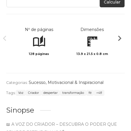
Calcular
Nº de páginas
Dimensões
128 páginas
13.9 x 21.5 x 0.8 cm
Preto 
Sucesso
,
Motivacional & Inspiracional
Categorias:
Tags:
Voz
Criador
despertar
transformação
fé
+48
Sinopse
📖 A VOZ DO CRIADOR – DESCUBRA O PODER QUE