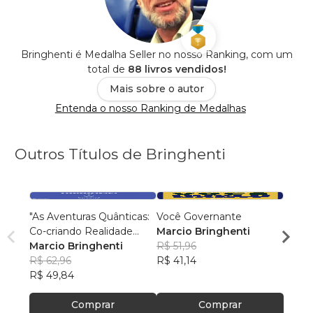
Bringhenti é Medalha Seller no nosso Ranking, com um
total de
88 livros vendidos!
Mais sobre o autor
Entenda o nosso Ranking de Medalhas
Outros Títulos de Bringhenti
"As Aventuras Quânticas:
Você Governante
Viage
Co-criando Realidade
Marcio Bringhenti
para 
com a Bíblia"
Marcio Bringhenti
R$ 51,96
Marci
R$ 62,96
R$ 41,14
R$ 40
R$ 49,84
R$ 32,
Comprar
Comprar