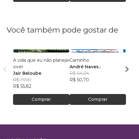
Você também pode gostar de
A vida que eu não planejei
Caminho
AS C
viver
André Naves.:
VENC
Jair Beloube
R$ 64,04
ROSA
R$ 70,51
R$ 50,70
R$ 74
R$ 55,82
R$ 59
Comprar
Comprar