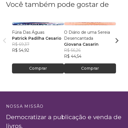
Você também pode gostar de
Fúria Das Águas
O Diário de uma Sereia
A Amp
Patrick Padilha Cesario
Desencantada
Rafan
R$ 69,37
Giovana Casarin
R$ 59
R$ 54,92
R$ 56,26
R$ 47
R$ 44,54
Comprar
Comprar
NOSSA MISSÃO
Democratizar a publicação e venda de
livros.