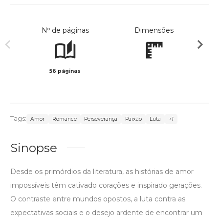
Nº de páginas
Dimensões
56 páginas
Preto 
Tags:
Amor
Romance
Perseverança
Paixão
Luta
+1
Sinopse
Desde os primórdios da literatura, as histórias de amor
impossíveis têm cativado corações e inspirado gerações.
O contraste entre mundos opostos, a luta contra as
expectativas sociais e o desejo ardente de encontrar um