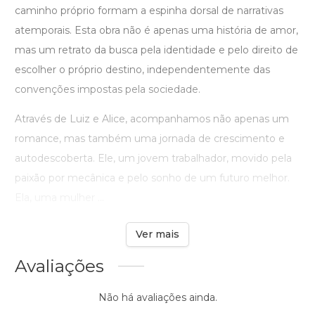
caminho próprio formam a espinha dorsal de narrativas
atemporais. Esta obra não é apenas uma história de amor,
mas um retrato da busca pela identidade e pelo direito de
escolher o próprio destino, independentemente das
convenções impostas pela sociedade.
Através de Luiz e Alice, acompanhamos não apenas um
romance, mas também uma jornada de crescimento e
autodescoberta. Ele, um jovem trabalhador, movido pela
paixão por mecânica e pelo sonho de um futuro melhor.
Ela, uma mulher ...
Ver mais
Avaliações
Não há avaliações ainda.