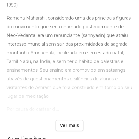
1950).
Ramana Maharshi, considerado uma das principais figuras
do movimento que seria chamado posteriormente de
Neo-Vedanta, era um renunciante (sannyasin) que atraiu
interesse mundial sem sair das proximidades da sagrada
montanha Arunachala, localizada em seu estado natal,
Tamil Nadu, na Índia, e sem ter o hábito de palestras e
ensinamentos. Seu ensino era promovido em satsangs
através de questionamentos e silêncios de alunos e
visitantes do Ashram que fora construído em torno do seu
lugar de meditação.
Por causa do caráter d ...
Ver mais