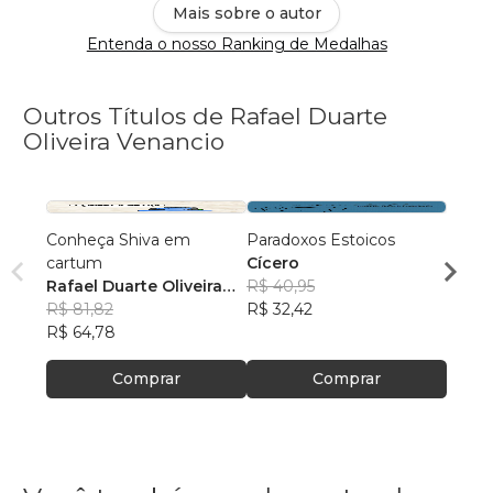
Mais sobre o autor
Entenda o nosso Ranking de Medalhas
Outros Títulos de Rafael Duarte
Oliveira Venancio
Conheça Shiva em
Paradoxos Estoicos
Freud
cartum
Cícero
rabino
Rafael Duarte Oliveira
R$ 40,95
Rafae
Venancio
R$ 81,82
R$ 32,42
Vena
R$ 38
R$ 64,78
R$ 30
Comprar
Comprar