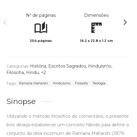
Nº de páginas
Dimensões
204 páginas
16.2 x 22.8 x 1.2 cm
Preto 
História
,
Escritos Sagrados
,
Hinduísmo
,
Categorias:
Filosofia
,
Hindu
,
+2
Tags:
Ramana Maharshi
Hinduísmo
Filosofia
Teologia
Sinopse
Utilizando o método filosófico do comentário, o presente
livro deseja estabelecer um conceito híbrido para definir o
conjunto da obra incomum de Ramana Maharshi (1879-