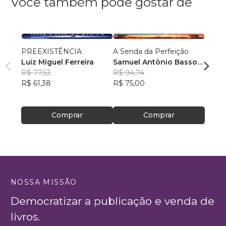
Você também pode gostar de
PREEXISTÊNCIA
A Senda da Perfeição
Dor, F
Luiz Miguel Ferreira
Samuel Antônio Basso
Cleit
R$ 77,53
Chiesa
R$ 94,74
R$ 54
R$ 61,38
R$ 75,00
R$ 42
Comprar
Comprar
NOSSA MISSÃO
Democratizar a publicação e venda de
livros.