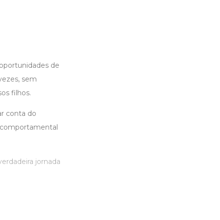
 oportunidades de
 vezes, sem
s filhos.
ar conta do
e comportamental
verdadeira jornada