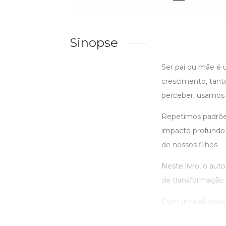
Sinopse
Ser pai ou mãe é 
crescimento, tanto
perceber, usamos p
Repetimos padrões
impacto profundo
de nossos filhos.
Neste livro, o aut
de transformação 
Com uma abordagem