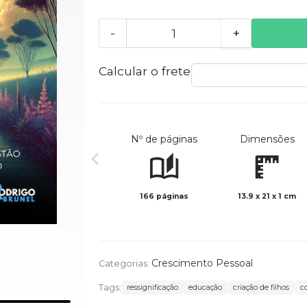
-
+
Calcular o frete
Nº de páginas
Dimensões
166 páginas
13.9 x 21 x 1 cm
Crescimento Pessoal
Categorias:
Tags:
ressignificação
educação
criação de filhos
c