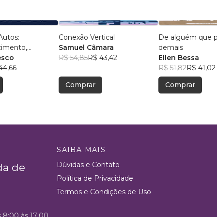
Autos:
Conexão Vertical
De alguém que 
imento,
Samuel Câmara
demais
e, Autoestima,
esco
R$ 54,85
R$ 43,42
Ellen Bessa
nça e
44,66
R$ 51,82
R$ 41,02
mance
Comprar
Comprar
SAIBA MAIS
Dúvidas e Contato
da de
Política de Privacidade
Termos e Condições de Uso
s 8:00 às 17:00