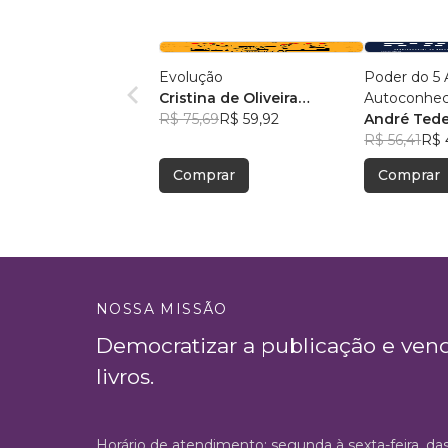
Evolução
Poder do 5 
Cristina de Oliveira
Autoconhec
Leopoldino Rodrigues
R$ 75,69
R$ 59,92
Autocontrol
André Ted
Autoconfia
R$ 56,41
R$ 
Autoperfor
Comprar
Comprar
NOSSA MISSÃO
Democratizar a publicação e ven
livros.
Horário de atendimento: segunda à sexta-feira, da