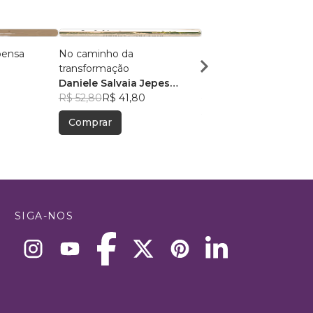
pensa
No caminho da
Enquanto seu passado
transformação
sangra
Daniele Salvaia Jepes
Sabrina Baes
Rentroia
R$ 52,80
R$ 41,80
R$ 52,22
R$ 41,34
Comprar
Comprar
SIGA-NOS