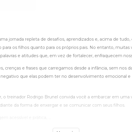
uma jornada repleta de desafios, aprendizados e, acima de tudo,
 para os filhos quanto para os próprios pais. No entanto, muitas
alavras e atitudes que, em vez de fortalecer, enfraquecem nosso
, crenças e frases que carregamos desde a infância, sem nos d
 negativo que elas podem ter no desenvolvimento emocional 
or, o treinador Rodrigo Brunel convida você a embarcar em uma 
diante da forma de enxergar e se comunicar com seus filhos.
 acessível e prática, ...