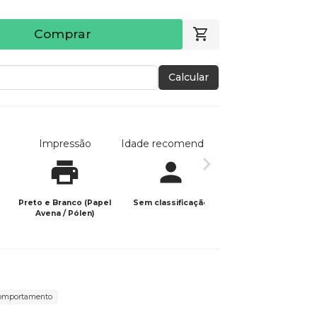
Comprar
Calcular
Impressão
Idade recomendada
Data de publicaç
Preto e Branco (Papel
Sem classificação
10/02/2025
Avena / Pólen)
omportamento