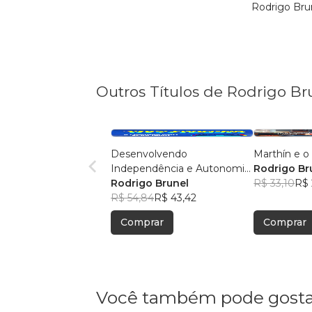
Rodrigo Bru
Outros Títulos de Rodrigo Br
Desenvolvendo
Marthín e o
Independência e Autonomia
Rodrigo Br
em Pessoas com Autismo
Rodrigo Brunel
R$ 33,10
R$ 
R$ 54,84
R$ 43,42
Comprar
Comprar
Você também pode gosta