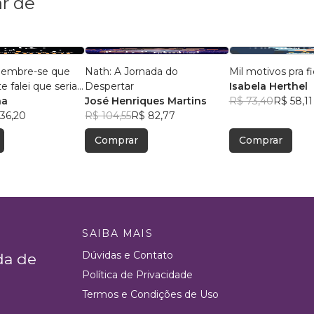
r de
, lembre-se que
Nath: A Jornada do
Mil motivos pra fi
 falei que seria
Despertar
Isabela Herthel
na
José Henriques Martins
R$ 73,40
R$ 58,11
36,20
R$ 104,55
R$ 82,77
Comprar
Comprar
SAIBA MAIS
Dúvidas e Contato
da de
Política de Privacidade
Termos e Condições de Uso