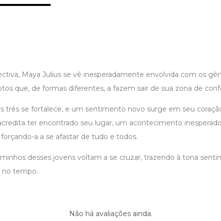
pectiva, Maya Julius se vê inesperadamente envolvida com os g
otos que, de formas diferentes, a fazem sair de sua zona de conf
s três se fortalece, e um sentimento novo surge em seu coraç
credita ter encontrado seu lugar, um acontecimento inesperado 
 forçando-a a se afastar de tudo e todos.
aminhos desses jovens voltam a se cruzar, trazendo à tona sent
o no tempo.
Não há avaliações ainda.