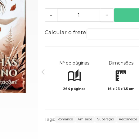
-
+
Calcular o frete
Nº de páginas
Dimensões
264 páginas
16 x 23 x 1.5 cm
Tags:
Romance
Amizade
Superação
Recomeços