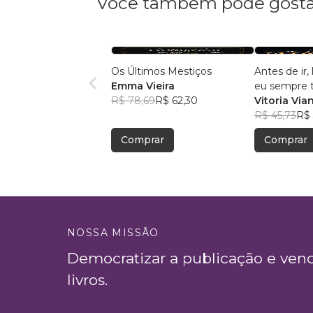
Você também pode gosta
Os Últimos Mestiços
Antes de ir
Emma Vieira
eu sempre te
R$ 78,69
R$ 62,30
amor
Vitoria Via
R$ 45,73
R$ 
Comprar
Comprar
NOSSA MISSÃO
Democratizar a publicação e ven
livros.