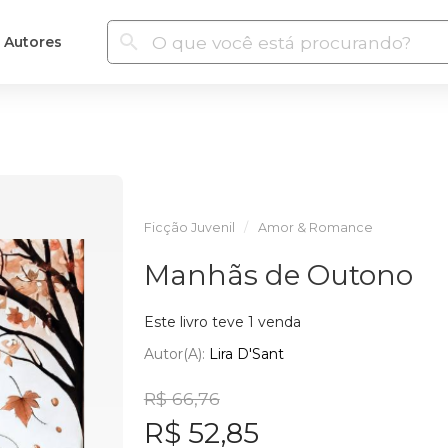
Autores
Ficção Juvenil
Amor & Romance
Manhãs de Outono
Este livro teve 1 venda
Autor(a):
Lira D'Sant
R$ 66,76
R$ 52,85