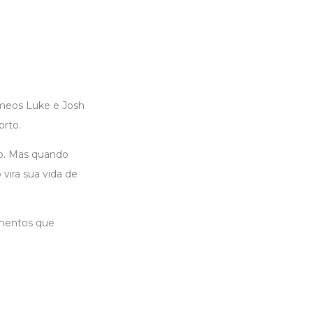
êmeos Luke e Josh
orto.
ão. Mas quando
vira sua vida de
imentos que