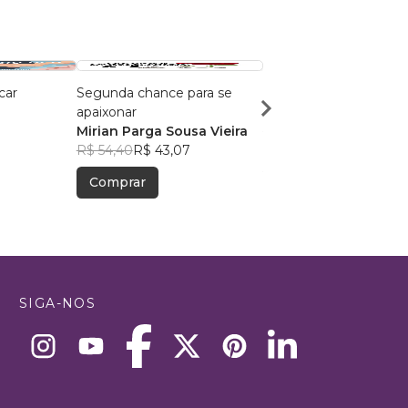
car
Segunda chance para se
Amortecidos
apaixonar
Giovanna P. Ribeiro
Mirian Parga Sousa Vieira
R$ 72,93
R$ 57,74
R$ 54,40
R$ 43,07
Comprar
Comprar
SIGA-NOS