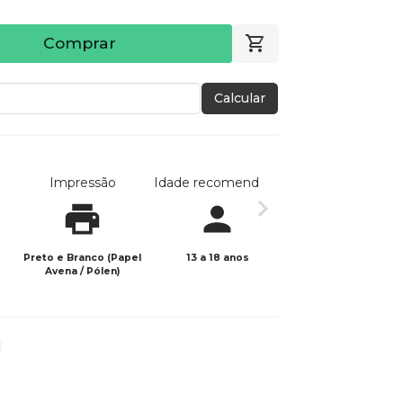
Comprar
Calcular
Impressão
Idade recomendada
Data de publicaç
Preto e Branco (Papel
13 a 18 anos
10/02/2025
Avena / Pólen)