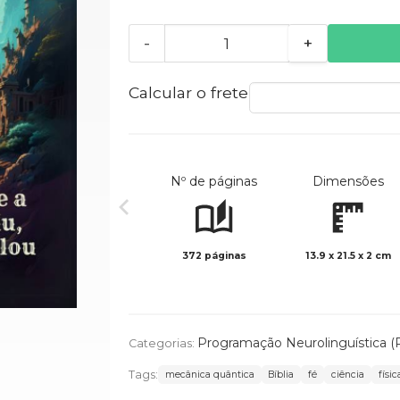
-
+
Calcular o frete
Nº de páginas
Dimensões
372 páginas
13.9 x 21.5 x 2 cm
Programação Neurolinguística (P
Categorias:
Tags:
mecânica quântica
Bíblia
fé
ciência
físi