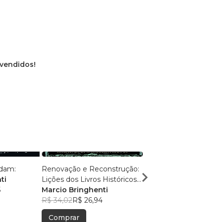
 vendidos!
ldam:
Renovação e Reconstrução:
Caminhos Antigos, Ve
ti
Lições dos Livros Históricos
Eternas:
5
da Bíblia
Marcio Bringhenti
Marcio Bringhenti
R$ 34,02
R$ 26,94
R$ 50,60
R$ 40,06
Comprar
Comprar