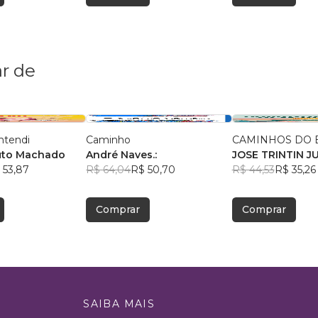
r de
ntendi
Caminho
CAMINHOS DO 
uto Machado
André Naves.:
JOSE TRINTIN J
 53,87
R$ 64,04
R$ 50,70
R$ 44,53
R$ 35,26
Comprar
Comprar
SAIBA MAIS