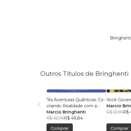
Bringhent
Outros Títulos de Bringhenti
"As Aventuras Quânticas: Co-
Você Gover
criando Realidade com a
Marcio Bri
Bíblia"
Marcio Bringhenti
R$ 51,96
R$ 
R$ 62,96
R$ 49,84
Comprar
Comprar