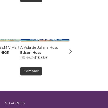
BEM VIVER
A Vida de Juliana Huss
MILAGRES NO VALE 
UNIOR
Edson Huss
DOR
R$ 46,24
R$ 36,61
NADMA NADER
R$ 50,30
R$ 39,82
Comprar
Comprar
SIGA-NOS