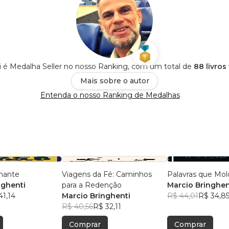
i é Medalha Seller no nosso Ranking, com um total de
88 livros
Mais sobre o autor
Entenda o nosso Ranking de Medalhas
nante
Viagens da Fé: Caminhos
Palavras que Mo
nghenti
para a Redenção
Marcio Bringhen
41,14
Marcio Bringhenti
R$ 44,01
R$ 34,8
R$ 40,56
R$ 32,11
Comprar
Comprar