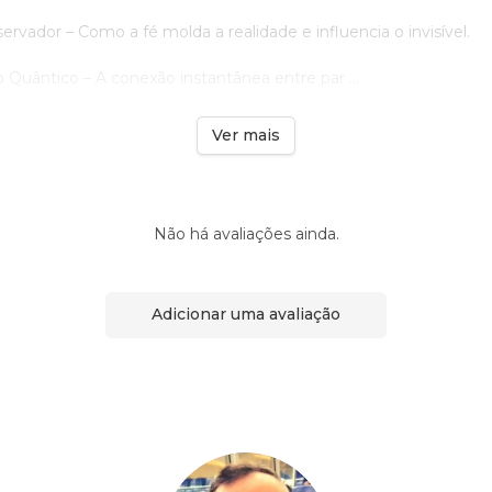
rvador – Como a fé molda a realidade e influencia o invisível.
Quântico – A conexão instantânea entre par ...
Ver mais
Não há avaliações ainda.
Adicionar uma avaliação