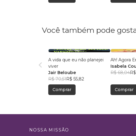
Você também pode gosta
A vida que eu não planejei
Ah! Agora E
viver
Isabela Co
Jair Beloube
R$ 68,04
R$
R$ 70,51
R$ 55,82
Comprar
Comprar
NOSSA MISSÃO