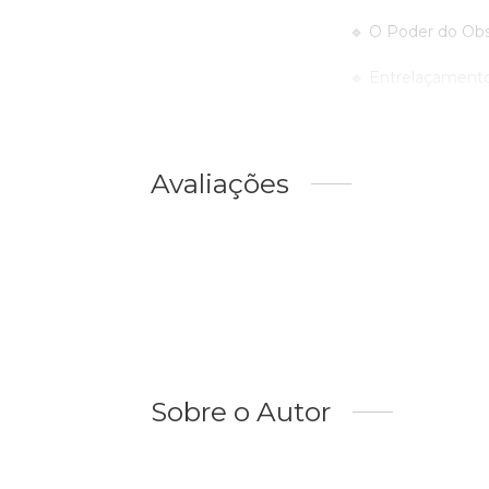
🔹 O Poder do Obse
🔹 Entrelaçamento 
Avaliações
Sobre o Autor