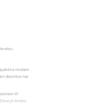
 Revelou
 quântica revelam
am descritos nas
xplorará 40
Deus já revelou