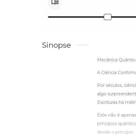
Sinopse
Mecânica Quântica 
A Ciência Confirm
Por séculos, ciên
algo surpreendent
Escrituras há milên
Este não é apenas 
princípios quânti
desde o princípio.