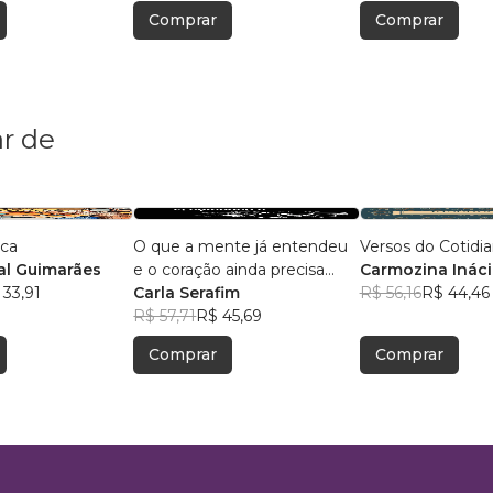
Comprar
Comprar
r de
ica
O que a mente já entendeu
Versos do Cotidi
l Guimarães
e o coração ainda precisa
Carmozina Ináci
 33,91
aceitar
Carla Serafim
Rodrigues
R$ 56,16
R$ 44,46
R$ 57,71
R$ 45,69
Comprar
Comprar