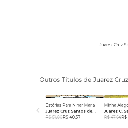
Juarez Cruz S
Outros Títulos de Juarez Cru
Estórias Para Ninar Maria
Minha Alag
Juarez Cruz Santos de
Juarez C. S
Maria
R$ 51,00
R$ 40,37
R$ 47,64
R$ 