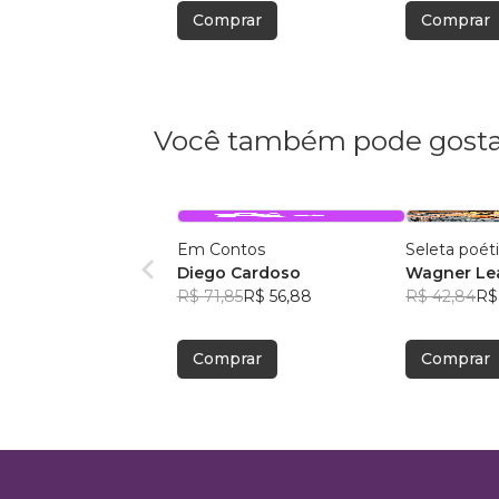
Comprar
Comprar
Você também pode gosta
Em Contos
Seleta poét
Diego Cardoso
Wagner Lea
R$ 71,85
R$ 56,88
R$ 42,84
R$
Comprar
Comprar