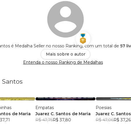
antos é Medalha Seller no nosso Ranking, com um total de
57 li
Mais sobre o autor
Entenda o nosso Ranking de Medalhas
z Santos
oinhas
Empatas
Poesias
antos de Maria
Juarez C. Santos de Maria
Juarez C. Santos
37,71
R$ 47,75
R$ 37,80
R$ 47,06
R$ 37,26