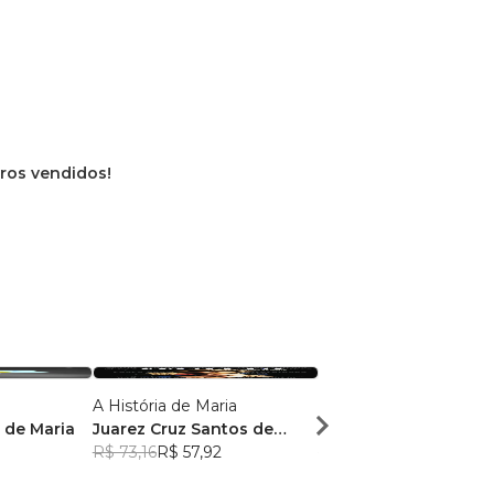
vros vendidos!
A História de Maria
Amor Além da Vida
 de Maria
Juarez Cruz Santos de
Juarez Cruz Santos d
Maria
R$ 73,16
R$ 57,92
Maria
R$ 62,70
R$ 49,64