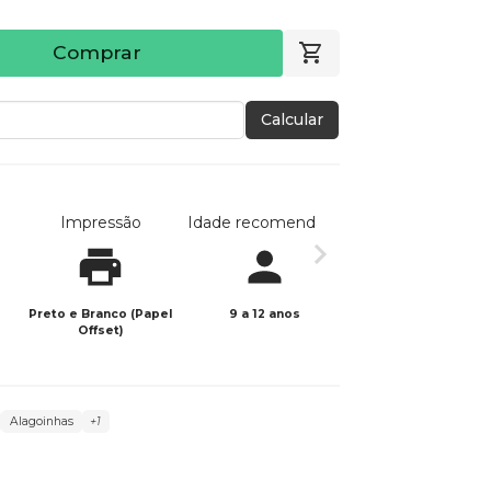
Comprar
Calcular
Impressão
Idade recomendada
Data de publicaç
Preto e Branco (Papel
9 a 12 anos
08/02/2025
Offset)
Alagoinhas
+1