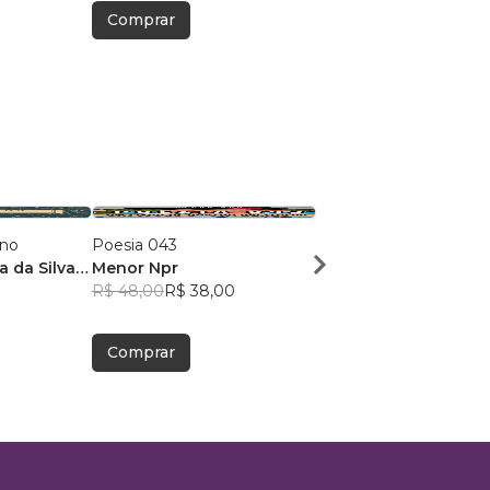
Comprar
Comprar
ano
Poesia 043
Agindo com a mente 
a da Silva
Menor Npr
com o Coração
R$ 48,00
R$ 38,00
Carla Serafim
R$ 52,97
R$ 41,93
Comprar
Comprar