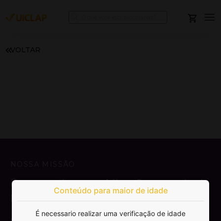
VOLTAR
NOSSA MISSÃO
Democratizar a publicação e venda de
Conteúdo para maior de idade
livros.
É necessario realizar uma verificação de idade
SAIBA MAIS