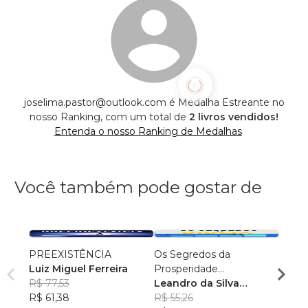
joselima.pastor@outlook.com é Medalha Estreante no
nosso Ranking, com um total de
2 livros vendidos!
Entenda o nosso Ranking de Medalhas
Você também pode gostar de
PREEXISTÊNCIA
Os Segredos da
Texto
Luiz Miguel Ferreira
Prosperidade
Ediçã
R$ 77,53
Encontrados na Bíblia
Leandro da Silva
Devai
R$ 61,38
Martins
R$ 55,26
R$ 81