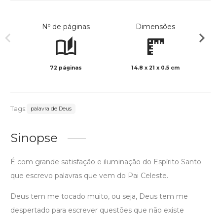
Nº de páginas
Dimensões
72 páginas
14.8 x 21 x 0.5 cm
Preto 
Tags:
palavra de Deus
Sinopse
É com grande satisfação e iluminação do Espírito Santo
que escrevo palavras que vem do Pai Celeste.
Deus tem me tocado muito, ou seja, Deus tem me
despertado para escrever questões que não existe