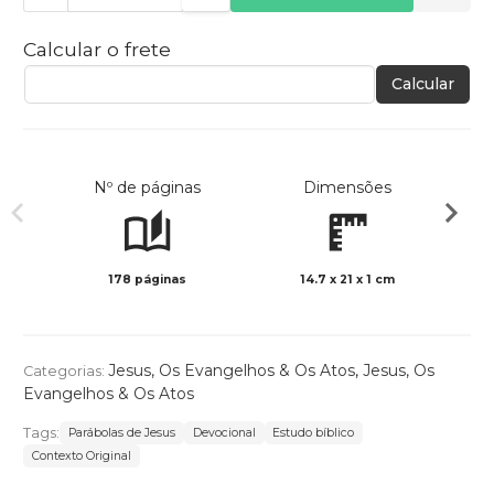
Calcular o frete
Calcular
Nº de páginas
Dimensões
178 páginas
14.7 x 21 x 1 cm
Preto 
Jesus, Os Evangelhos & Os Atos
,
Jesus, Os
Categorias:
Evangelhos & Os Atos
Tags:
Parábolas de Jesus
Devocional
Estudo bíblico
Contexto Original