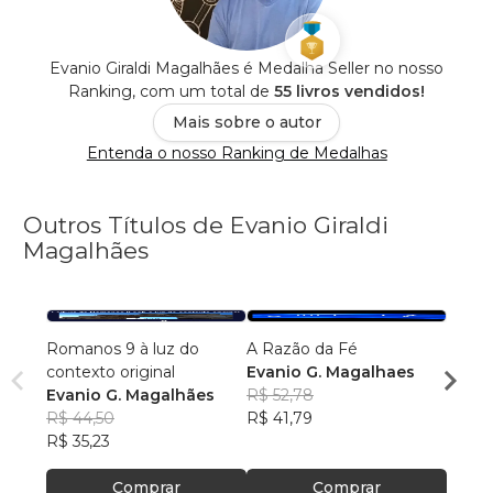
Evanio Giraldi Magalhães é Medalha Seller no nosso
Ranking, com um total de
55 livros vendidos!
Mais sobre o autor
Entenda o nosso Ranking de Medalhas
Outros Títulos de Evanio Giraldi
Magalhães
Romanos 9 à luz do
A Razão da Fé
Liber
contexto original
Evanio G. Magalhaes
preci
Evanio G. Magalhães
R$ 52,78
Evani
R$ 44,50
R$ 41,79
Maga
R$ 42
R$ 35,23
R$ 33
Comprar
Comprar