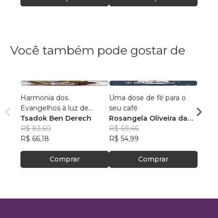
Você também pode gostar de
Harmonia dos
Uma dose de fé para o
A vida
Evangelhos à luz de
seu café
Aless
manuscritos aramaicos e
Tsadok Ben Derech
Rosangela Oliveira da
Mene
R$ 56
da cultura judaica
R$ 83,60
Silva
R$ 69,46
R$ 44
R$ 66,18
R$ 54,99
Comprar
Comprar