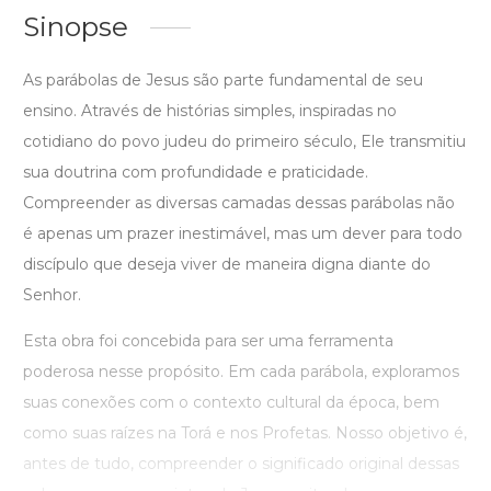
Sinopse
As parábolas de Jesus são parte fundamental de seu
ensino. Através de histórias simples, inspiradas no
cotidiano do povo judeu do primeiro século, Ele transmitiu
sua doutrina com profundidade e praticidade.
Compreender as diversas camadas dessas parábolas não
é apenas um prazer inestimável, mas um dever para todo
discípulo que deseja viver de maneira digna diante do
Senhor.
Esta obra foi concebida para ser uma ferramenta
poderosa nesse propósito. Em cada parábola, exploramos
suas conexões com o contexto cultural da época, bem
como suas raízes na Torá e nos Profetas. Nosso objetivo é,
antes de tudo, compreender o significado original dessas