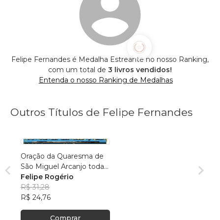
Felipe Fernandes é Medalha Estreante no nosso Ranking,
com um total de
3 livros vendidos!
Entenda o nosso Ranking de Medalhas
Outros Títulos de Felipe Fernandes
Oração da Quaresma de
São Miguel Arcanjo todas
orações l
Felipe Rogério
R$ 31,28
R$ 24,76
Comprar