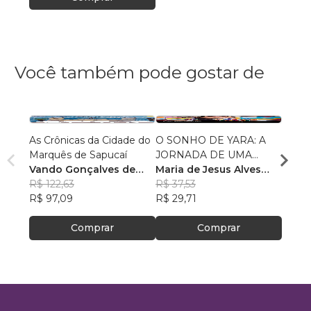
Você também pode gostar de
As Crônicas da Cidade do
O SONHO DE YARA: A
Conto
Marquês de Sapucaí
JORNADA DE UMA
Fabrí
Vando Gonçalves de
MENINA INDÍGENA
Maria de Jesus Alves
R$ 75
Araújo
R$ 122,63
dos Santos
R$ 37,53
R$ 60
R$ 97,09
R$ 29,71
Comprar
Comprar