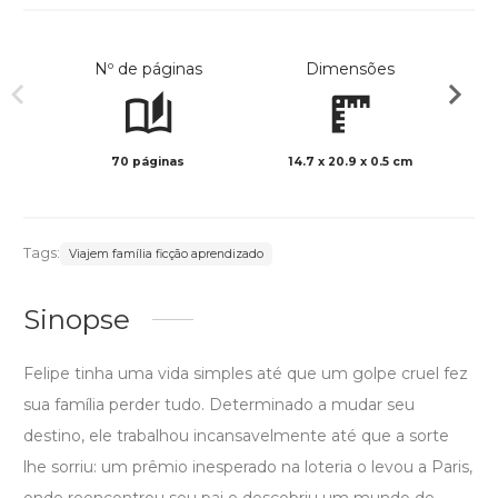
Nº de páginas
Dimensões
70 páginas
14.7 x 20.9 x 0.5 cm
Preto 
Tags:
Viajem família ficção aprendizado
Sinopse
Felipe tinha uma vida simples até que um golpe cruel fez
sua família perder tudo. Determinado a mudar seu
destino, ele trabalhou incansavelmente até que a sorte
lhe sorriu: um prêmio inesperado na loteria o levou a Paris,
onde reencontrou seu pai e descobriu um mundo de