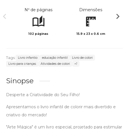
Nº de páginas
Dimensões
102 páginas
15.9 x 23 x 0.6 cm
Preto 
Tags:
Livro infantio
educação infantil
Livro de colori
Livro para crianças
Atividades de colori
+1
Sinopse
Desperte a Criatividade do Seu Filho!
Apresentamos o livro infantil de colorir mais divertido e
criativo do mercado!
"Arte Mágica" é um livro especial, projetado para estimular