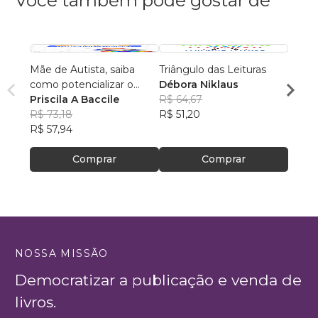
Você também pode gostar de
Mãe de Autista, saiba
Triângulo das Leituras
De pe
como potencializar o
Débora Niklaus
GRA
aprendizado do seu filho.
Priscila A Baccile
R$ 64,67
Silas
R$ 73,18
R$ 51,20
R$ 42
R$ 57,94
R$ 33
Comprar
Comprar
NOSSA MISSÃO
Democratizar a publicação e venda de
livros.