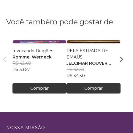
Você também pode gostar de
Invocando Dragões
PELA ESTRADA DE
O Trig
Rommel Werneck
EMAÚS
Pedr
R$ 42,40
JELCIMAR ROUVER
Alme
R$ 37
R$ 33,57
JÚNIOR E PEDRO
R$ 43,33
R$ 29
FERNANDES DE
R$ 34,30
ALMEIDA
Comprar
Comprar
NOSSA MISSÃO