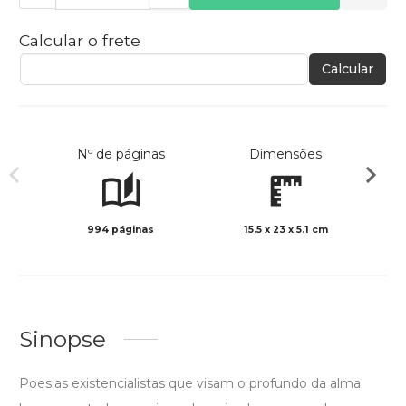
Calcular o frete
Calcular
Nº de páginas
Dimensões
994 páginas
15.5 x 23 x 5.1 cm
Preto 
Sinopse
Poesias existencialistas que visam o profundo da alma