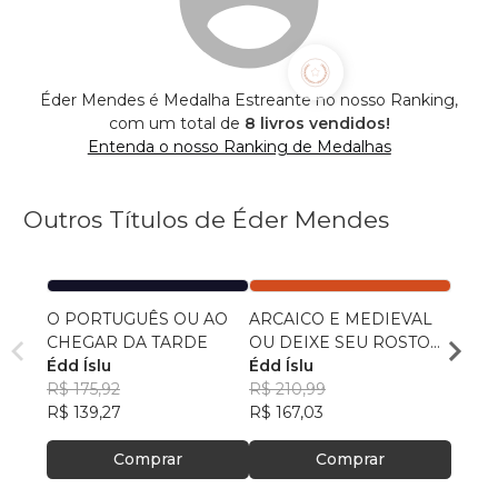
Éder Mendes é Medalha Estreante no nosso Ranking,
com um total de
8 livros vendidos!
Entenda o nosso Ranking de Medalhas
Outros Títulos de Éder Mendes
O PORTUGUÊS OU AO
ARCAICO E MEDIEVAL
RETI
CHEGAR DA TARDE
OU DEIXE SEU ROSTO
PALA
Édd Íslu
AO ENTRAR... DEIXE SEU
Édd Íslu
Édd Í
R$ 175,92
ROSTO AO SAIR...
R$ 210,99
R$ 72
R$ 139,27
R$ 167,03
R$ 57,
Comprar
Comprar