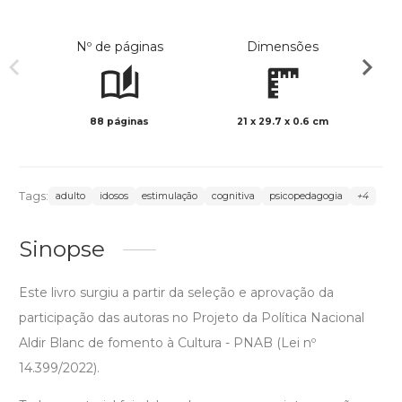
Nº de páginas
Dimensões
88 páginas
21 x 29.7 x 0.6 cm
Preto 
Tags:
adulto
idosos
estimulação
cognitiva
psicopedagogia
+4
Sinopse
Este livro surgiu a partir da seleção e aprovação da
participação das autoras no Projeto da Política Nacional
Aldir Blanc de fomento à Cultura - PNAB (Lei nº
14.399/2022).