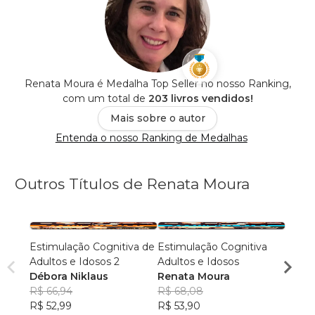
Renata Moura é Medalha Top Seller no nosso Ranking,
com um total de
203 livros vendidos!
Mais sobre o autor
Entenda o nosso Ranking de Medalhas
Outros Títulos de Renata Moura
Estimulação Cognitiva de
Estimulação Cognitiva
Triâng
Adultos e Idosos 2
Adultos e Idosos
Débor
Débora Niklaus
Renata Moura
R$ 54
R$ 66,94
R$ 68,08
R$ 43
R$ 52,99
R$ 53,90