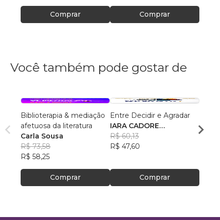
Comprar
Comprar
Você também pode gostar de
Biblioterapia & mediação
Entre Decidir e Agradar
O Cér
afetuosa da literatura
IARA CADORE
IARA
Carla Sousa
DALLABRIDA
R$ 60,13
DALL
R$ 54
R$ 73,58
R$ 47,60
R$ 43
R$ 58,25
Comprar
Comprar