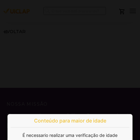
VOLTAR
NOSSA MISSÃO
Democratizar a publicação e venda de
Conteúdo para maior de idade
livros.
É necessario realizar uma verificação de idade
SAIBA MAIS