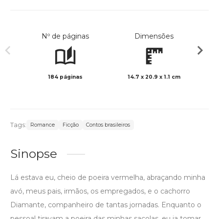
Nº de páginas
Dimensões
184 páginas
14.7 x 20.9 x 1.1 cm
Preto 
Tags:
Romance
Ficção
Contos brasileiros
Sinopse
Lá estava eu, cheio de poeira vermelha, abraçando minha
avó, meus pais, irmãos, os empregados, e o cachorro
Diamante, companheiro de tantas jornadas. Enquanto o
pessoal tiravam a poeira das minhas sacolas, eu ia tomar