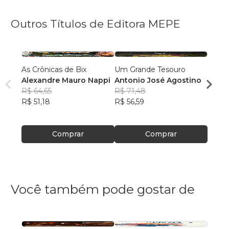
Outros Títulos de Editora MEPE
As Crônicas de Bix
Um Grande Tesouro
A Mon
Alexandre Mauro Nappi
Antonio José Agostino
Edils
R$ 64,65
R$ 71,48
R$ 60
R$ 51,18
R$ 56,59
R$ 47
Comprar
Comprar
Você também pode gostar de