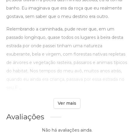
banho. Eu imaginava que era da roça que eu realmente
gostava, sem saber que o meu destino era outro.
Relembrando a caminhada, pude rever que, em um
passado longínquo, quase todos os lugares à beira desta
estrada por onde passei tinham uma natureza
exuberante, bela e virgem, com florestas nativas repletas
de árvores e vegetação rasteira, pássaros e animais típicos
do habitat. Nos tempos do meu avô, muitos anos atrás,
quando eu ainda era criança, passava por essa estrada no
seu F ...
Ver mais
Avaliações
Não há avaliações ainda.