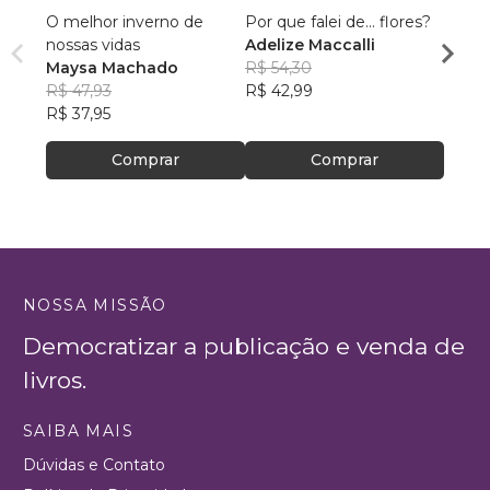
O melhor inverno de
Por que falei de... flores?
Hidra
nossas vidas
Adelize Maccalli
Nilva
Maysa Machado
R$ 54,30
R$ 64
R$ 47,93
R$ 42,99
R$ 51,
R$ 37,95
Comprar
Comprar
NOSSA MISSÃO
Democratizar a publicação e venda de
livros.
SAIBA MAIS
Dúvidas e Contato