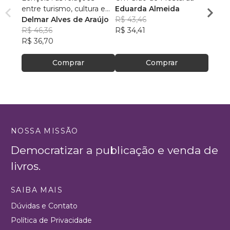
entre turismo, cultura e
Eduarda Almeida
Aulas 
ambiente
Delmar Alves de Araújo
R$ 43,46
PhD(c
R$ 46,36
R$ 34,41
R$ 63
R$ 36,70
R$ 50
Comprar
Comprar
NOSSA MISSÃO
Democratizar a publicação e venda de
livros.
SAIBA MAIS
Dúvidas e Contato
Política de Privacidade