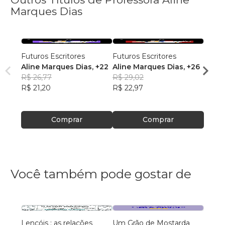
Marques Dias
Futuros Escritores
Futuros Escritores
Futur
Aline Marques Dias
, +22
Aline Marques Dias
, +26
Ana J
R$ 26,77
R$ 29,02
Alme
R$ 29
R$ 21,20
R$ 22,97
R$ 23
Comprar
Comprar
Você também pode gostar de
Lençóis : as relações
Um Grão de Mostarda
Inteli