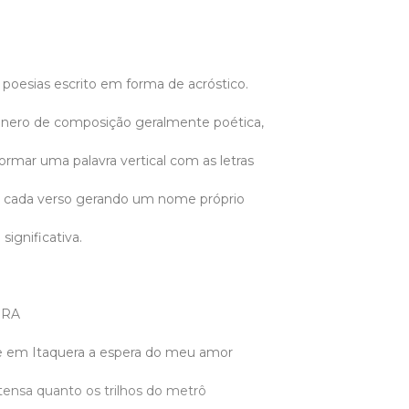
 poesias escrito em forma de acróstico.
ênero de composição geralmente poética,
rmar uma palavra vertical com as letras
 de cada verso gerando um nome próprio
ignificativa.
ERA
 em Itaquera a espera do meu amor
tensa quanto os trilhos do metrô