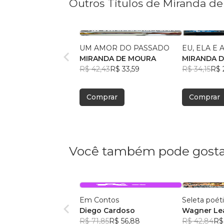
Outros Títulos de Miranda d
UM AMOR DO PASSADO
EU, ELA E 
MIRANDA DE MOURA
MIRANDA 
R$ 42,43
R$ 33,59
R$ 34,15
R$ 
Comprar
Comprar
Você também pode gosta
Em Contos
Seleta poét
Diego Cardoso
Wagner Lea
R$ 71,85
R$ 56,88
R$ 42,84
R$