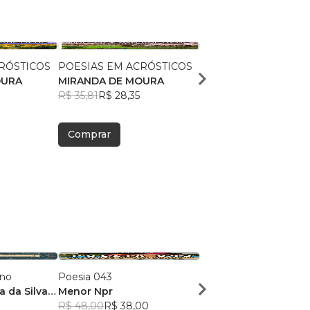
RÓSTICOS
POESIAS EM ACRÓSTICOS
POESIAS EM ACRÓST
OURA
MIRANDA DE MOURA
MIRANDA DE MOURA
R$ 35,81
R$ 28,35
R$ 35,81
R$ 28,35
Comprar
Comprar
ano
Poesia 043
Dose Poética de Mun
a da Silva
Menor Npr
Victor Sousa Silva
R$ 48,00
R$ 38,00
R$ 49,41
R$ 39,12