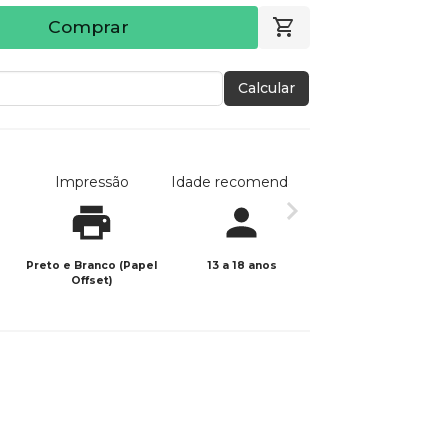
Comprar
Calcular
Impressão
Idade recomendada
Data de publicaç
Preto e Branco (Papel
13 a 18 anos
10/06/2021
Offset)