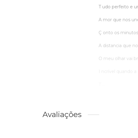
T udo perfeito e
A mor que nos un
Ç onto os minutos
A distancia que no
O meu olhar vai br
I ncrível quando 
T ...
Avaliações