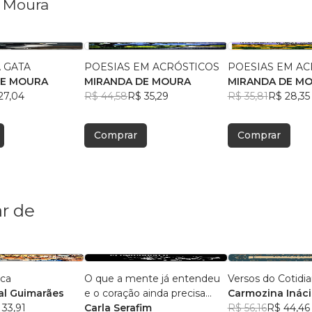
e Moura
A GATA
POESIAS EM ACRÓSTICOS
POESIAS EM AC
DE MOURA
MIRANDA DE MOURA
MIRANDA DE M
27,04
R$ 44,58
R$ 35,29
R$ 35,81
R$ 28,35
Comprar
Comprar
r de
ica
O que a mente já entendeu
Versos do Cotidi
l Guimarães
e o coração ainda precisa
Carmozina Ináci
 33,91
aceitar
Carla Serafim
Rodrigues
R$ 56,16
R$ 44,46