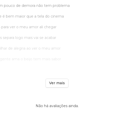
 um pouco de demora não tem problema
e é bem maior que a tela do cinema
 para ver o meu amor ali chegar
s separa logo mais vai se acabar
ilhar de alegria ao ver o meu amor
a gente ama o beijo tem mais sabor
Ver mais
Não há avaliações ainda.