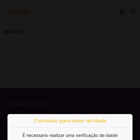
VOLTAR
NOSSA MISSÃO
Democratizar a publicação e venda de
Conteúdo para maior de idade
livros.
É necessario realizar uma verificação de idade
SAIBA MAIS