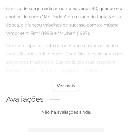
O início de sua jornada remonta aos anos 90, quando era
conhecido como "Mc Daddo" no mundo do funk. Nessa
época, ele lançou trabalhos de sucesso como a música
"Amor sem Fim" (1996) e "Mulher" (1997).
Com o tempo, o artista demonstrou sua versatilidade e
evolução, adotando o nome Dado Silva e explorando uma
sonoridade mais ampla. Sua produção atual incorpora
elementos de Pop, R&B, Reggaeton, mante ...
Ver mais
Avaliações
Não há avaliações ainda.