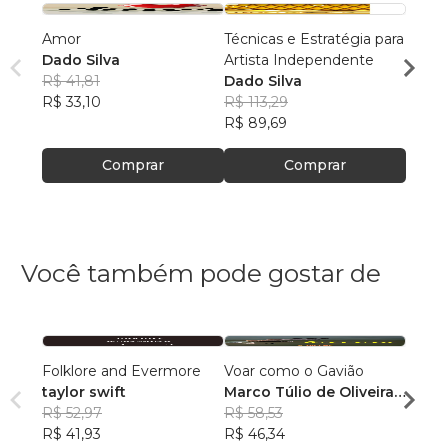
Amor
Técnicas e Estratégia para
O Po
Dado Silva
Artista Independente
Dado 
R$ 41,81
Dado Silva
R$ 12
R$ 33,10
R$ 113,29
R$ 96
R$ 89,69
Comprar
Comprar
Você também pode gostar de
Folklore and Evermore
Voar como o Gavião
ECOS
taylor swift
Marco Túlio de Oliveira
Reflex
R$ 52,97
e Britto
R$ 58,53
trans
CRIS
R$ 41,93
R$ 46,34
SAMP
R$ 61,