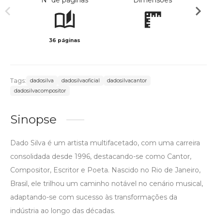
Nº de páginas
Dimensões
36 páginas
Preto 
Tags:
dadosilva
dadosilvaoficial
dadosilvacantor
dadosilvacompositor
Sinopse
Dado Silva é um artista multifacetado, com uma carreira
consolidada desde 1996, destacando-se como Cantor,
Compositor, Escritor e Poeta. Nascido no Rio de Janeiro,
Brasil, ele trilhou um caminho notável no cenário musical,
adaptando-se com sucesso às transformações da
indústria ao longo das décadas.