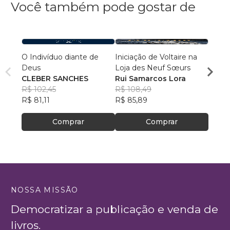
Você também pode gostar de
O Indivíduo diante de
Iniciação de Voltaire na
Verda
Deus
Loja des Neuf Sœurs
Davi 
CLEBER SANCHES
Rui Samarcos Lora
R$ 59
R$ 102,45
R$ 108,49
R$ 47
R$ 81,11
R$ 85,89
Comprar
Comprar
NOSSA MISSÃO
Democratizar a publicação e venda de
livros.