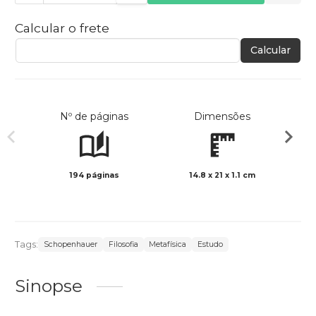
Calcular o frete
Calcular
Nº de páginas
Dimensões
194 páginas
14.8 x 21 x 1.1 cm
Preto 
Tags:
Schopenhauer
Filosofia
Metafísica
Estudo
Sinopse