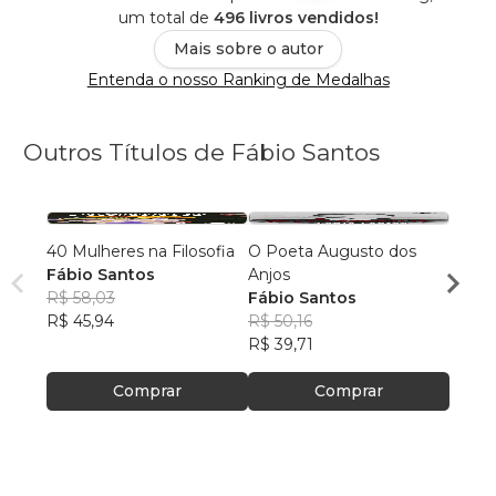
um total de
496 livros vendidos!
Mais sobre o autor
Entenda o nosso Ranking de Medalhas
Outros Títulos de Fábio Santos
40 Mulheres na Filosofia
O Poeta Augusto dos
Entre 
Fábio Santos
Anjos
Renas
R$ 58,03
Fábio Santos
Fábio
R$ 45,94
R$ 50,16
R$ 11
R$ 39,71
R$ 91
Comprar
Comprar