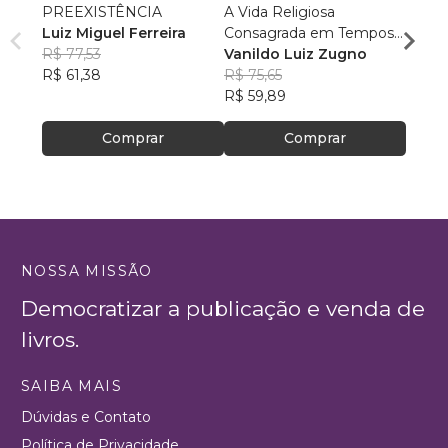
PREEXISTÊNCIA
A Vida Religiosa
Cosm
Luiz Miguel Ferreira
Consagrada em Tempos
Cristo
R$ 77,53
de Papa Francisco
Vanildo Luiz Zugno
crianç
Rafae
R$ 61,38
R$ 75,65
R$ 46
R$ 59,89
R$ 37
Comprar
Comprar
NOSSA MISSÃO
Democratizar a publicação e venda de
livros.
SAIBA MAIS
Dúvidas e Contato
Política de Privacidade