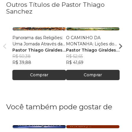
Outros Títulos de Pastor Thiago
Sanchez
Panorama das Religiões:
O CAMINHO DA
O SE
Uma Jornada Através da
MONTANHA: Lições do
O SAL
Diversidade Espiritual
Pastor Thiago Giraldes
Sermão de Jesus
Pastor Thiago Giraldes
no No
Pasto
Sanchez
R$ 50,38
Sanchez
R$ 52,65
Sanc
R$ 84
R$ 39,88
R$ 41,69
R$ 66
Comprar
Comprar
Você também pode gostar de