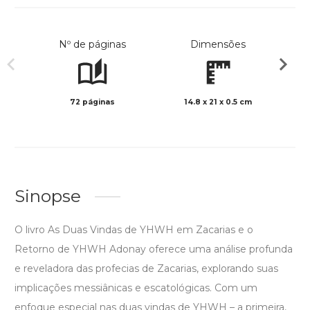
Nº de páginas
Dimensões
72 páginas
14.8 x 21 x 0.5 cm
Preto 
Sinopse
O livro As Duas Vindas de YHWH em Zacarias e o
Retorno de YHWH Adonay oferece uma análise profunda
e reveladora das profecias de Zacarias, explorando suas
implicações messiânicas e escatológicas. Com um
enfoque especial nas duas vindas de YHWH – a primeira,