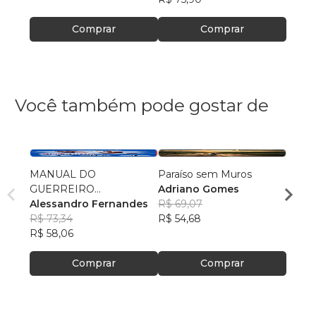
Comprar
Comprar
Você também pode gostar de
MANUAL DO
Paraíso sem Muros
O Ga
GUERREIRO
Adriano Gomes
Loren
IMPROVÁVEL
Alessandro Fernandes
R$ 69,07
R$ 45
R$ 73,34
R$ 54,68
R$ 36
R$ 58,06
Comprar
Comprar