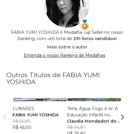
FABIA YUMI YOSHIDA é Medalha Top Seller no nosso
Ranking, com um total de
291 livros vendidos!
Mais sobre o autor
Entenda o nosso Ranking de Medalhas
Outros Títulos de FABIA YUMI
YOSHIDA
LUNARES
Terra, Água, Fogo e Ar: A
A ME
FABIA YUMI YOSHIDA
Educação Infantil no
FABI
R$ 56,85
Claudia Mondadori dos
ritmo da natureza
R$ 40
R$ 45,00
Santos
R$ 95,87
, +2
R$ 31
R$ 75,90