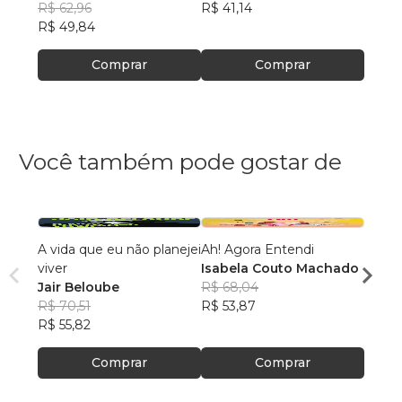
R$ 62,96
R$ 41,14
R$ 40
R$ 49,84
R$ 32,
Comprar
Comprar
Você também pode gostar de
A vida que eu não planejei
Ah! Agora Entendi
Cami
viver
Isabela Couto Machado
André
Jair Beloube
R$ 68,04
R$ 64
R$ 70,51
R$ 53,87
R$ 50
R$ 55,82
Comprar
Comprar