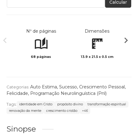
Calcular
Nº de páginas
Dimensões
68 páginas
13.9 x 21.5 x 0.5 cm
Preto 
Auto Estima
,
Sucesso
,
Crescimento Pessoal
,
Categorias:
Felicidade
,
Programação Neurolinguística (Pnl)
Tags:
identidade em Cristo
propósito divino
transformação espiritual
renovação da mente
crescimento cristão
+46
Sinopse