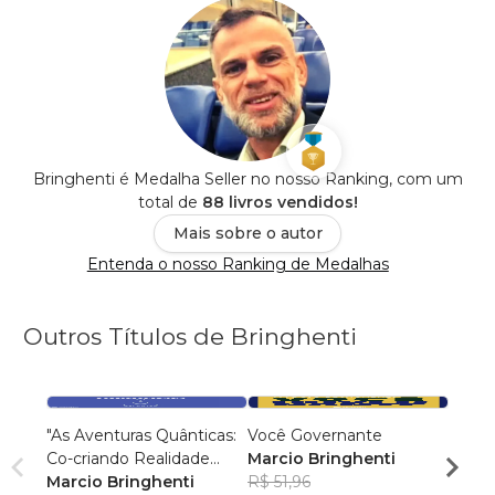
Bringhenti é Medalha Seller no nosso Ranking, com um
total de
88 livros vendidos!
Mais sobre o autor
Entenda o nosso Ranking de Medalhas
Outros Títulos de Bringhenti
"As Aventuras Quânticas:
Você Governante
Viage
Co-criando Realidade
Marcio Bringhenti
para 
com a Bíblia"
Marcio Bringhenti
R$ 51,96
Marci