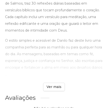
de Salmos, traz 30 reflexões diárias baseadas em
versículos bíblicos que tocam profundamente o coração.
Cada capítulo inclui um versículo para meditação, uma
reflexão edificante e uma oração que guiará o leitor em
momentos de intimidade com Deus.
O estilo simples e acessível de Danilo faz deste livro uma
companhia perfeita para as manhãs ou para qualquer hora
do dia. As mensagens, baseadas em temas como fé,
esperança, justiça e confiança no Senhor, são escritas para
encorajar e fortalecer a alma em meio aos desafios diários
...
Ver mais
Avaliações