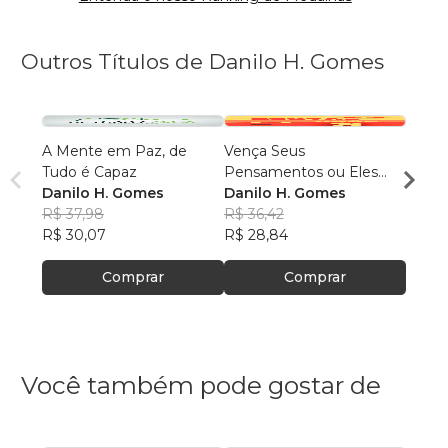
Outros Títulos de Danilo H. Gomes
A Mente em Paz, de
Vença Seus
Tudo
Tudo é Capaz
Pensamentos ou Eles
Você 
Danilo H. Gomes
Vencerão Você
Danilo H. Gomes
Danil
R$ 37,98
R$ 36,42
R$ 34
R$ 30,07
R$ 28,84
R$ 27
Comprar
Comprar
Você também pode gostar de