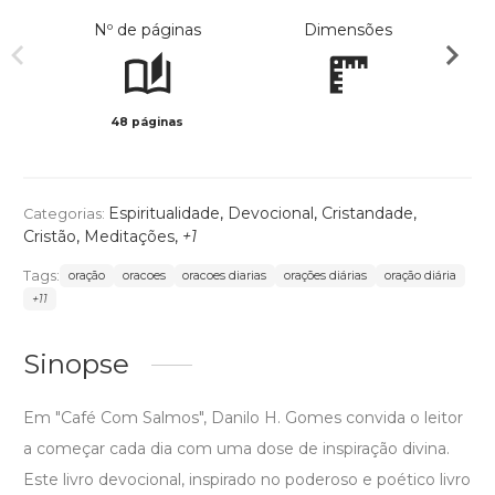
Nº de páginas
Dimensões
48 páginas
Preto 
Espiritualidade
,
Devocional
,
Cristandade
,
Categorias:
Cristão
,
Meditações
,
+1
Tags:
oração
oracoes
oracoes diarias
orações diárias
oração diária
+11
Sinopse
Em "Café Com Salmos", Danilo H. Gomes convida o leitor
a começar cada dia com uma dose de inspiração divina.
Este livro devocional, inspirado no poderoso e poético livro