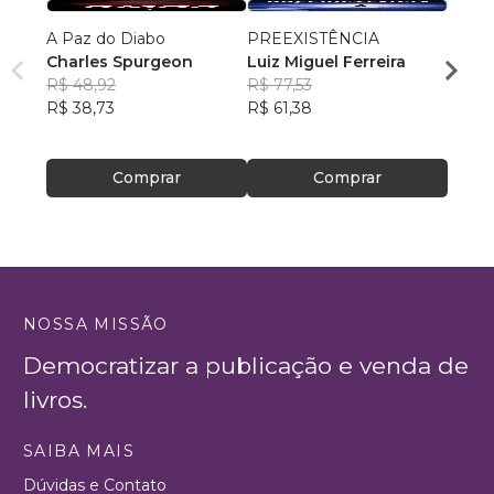
A Paz do Diabo
PREEXISTÊNCIA
Uma d
Charles Spurgeon
Luiz Miguel Ferreira
seu c
R$ 48,92
R$ 77,53
Rosan
R$ 38,73
R$ 61,38
Silva
R$ 69
R$ 54
Comprar
Comprar
NOSSA MISSÃO
Democratizar a publicação e venda de
livros.
SAIBA MAIS
Dúvidas e Contato